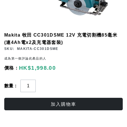
Skip
Makita 牧田 CC301DSME 12V 充電切割機85毫米
to
(連4Ah電x2及充電器套裝)
the
SKU
MAKITA-CC301DSME
beginning
成為第一個評論此產品的人
of
HK$1,998.00
the
images
gallery
數量
加入購物車