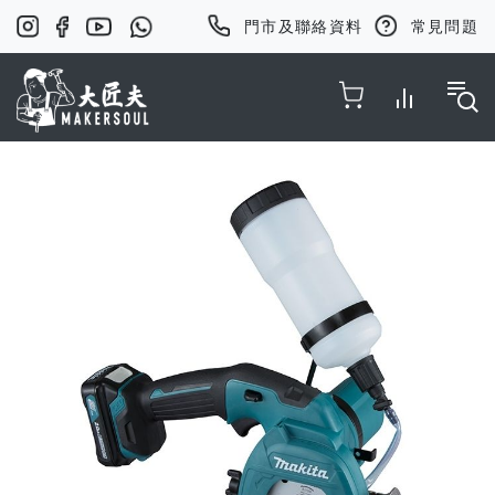
門市及聯絡資料
常見問題
Toggle Nav
Skip
to
the
end
of
the
images
gallery