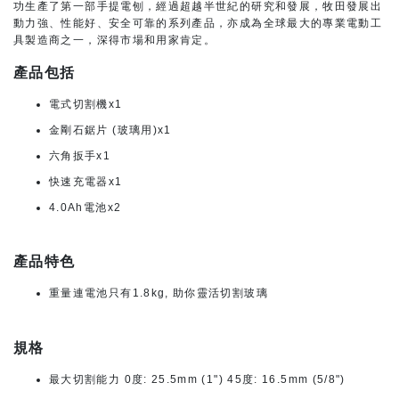
功生產了第一部手提電刨，經過超越半世紀的研究和發展，牧田發展出
動力強、性能好、安全可靠的系列產品，亦成為全球最大的專業電動工
具製造商之一，深得市場和用家肯定。
產品包括
電式切割機x1
金剛石鋸片 (玻璃用)x1
六角扳手x1
快速充電器x1
4.0Ah電池x2
產品特色
重量連電池只有1.8kg, 助你靈活切割玻璃
規格
最大切割能力 0度: 25.5mm (1") 45度: 16.5mm (5/8")