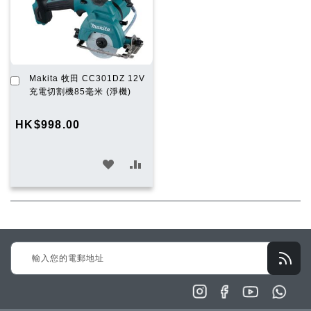
加
Makita 牧田 CC301DZ 12V
入
充電切割機85毫米 (淨機)
購
物
HK$998.00
車
加
加
入
入
願
比
望
較
Sign
清
Up
單
for
Our