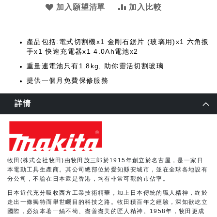
加入願望清單
加入比較
產品包括:電式切割機x1 金剛石鋸片 (玻璃用)x1 六角扳
手x1
快速充電器x1 4.0Ah電池x2
重量連電池只有1.8kg, 助你靈活切割玻璃
提供一個月免費保修服務
詳情
牧田(株式会社牧田)由牧田茂三郎於1915年創立於名古屋，是一家日
本電動工具生產商。其公司總部位於愛知縣安城市，並在全球各地設有
分公司，不論在日本還是香港，均有非常可觀的市佔率。
日本近代充分吸收西方工業技術精華，加上日本傳統的職人精神，終於
走出一條獨特而舉世矚目的科技之路。牧田積百年之經驗，深知欲屹立
國際，必須本著一絲不苟、盡善盡美的匠人精神。1958年，牧田更成