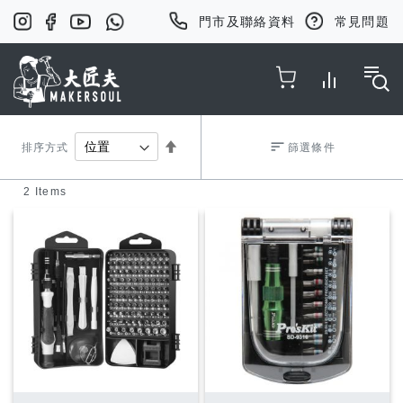
門市及聯絡資料
常見問題
Toggle Nav
Set
排序方式
篩選條件
2
Items
Descending
Direction