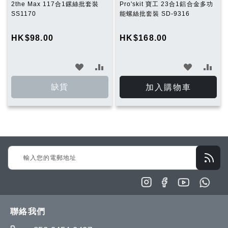
2the Max 117合1鏍絲批套裝
Pro'skit 寶工 23合1鋁合金多功
SS1170
能螺絲批套裝 SD-9316
HK$98.00
HK$168.00
加
加
加
加
入
入
入
入
缺貨
加入購物車
願
比
願
比
望
較
望
較
清
清
Sign
單
單
Up
for
Our
Newsletter:
聯絡我們