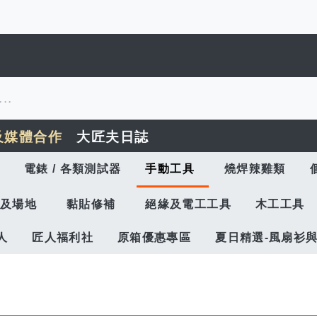
及媒體合作
大匠夫日誌
電錶 / 各類測試器
手動工具
燒焊辣雞類
及場地
黏貼修補
絕緣及電工工具
木工工具
人
匠人福利社
原箱優惠專區
夏日精選-風扇衫