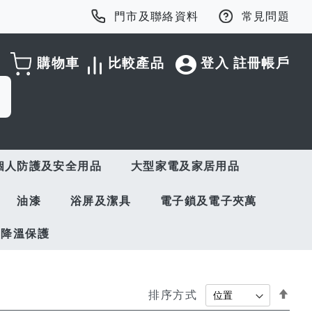
門市及聯絡資料
常見問題
購物車
比較產品
登入
註冊帳戶
個人防護及安全用品
大型家電及家居用品
油漆
浴屏及潔具
電子鎖及電子夾萬
與降溫保護
Set
排序方式
Des