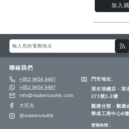
加入
Sign
Up
for
Our
聯絡我們
Newsletter:
+852 9454 9497
門市地址:
+852 9454 9497
深水埗總店 - 
info@makersoulhk.com
271號1-2樓
大匠夫
觀塘分部 - 觀塘
華成工商中心8樓
@makersoulhk
營業時間：