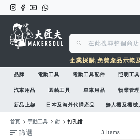
搜
搜
尋
企業採購,免費產品示範
尋
品牌
電動工具
電動工具配件
照明工具
汽車用品
園藝工具
單車用品
物業管理
新品上架
日本及海外代購產品
無人機及機械
首頁
手動工具
鉗
打孔鉗
篩選
3
Items