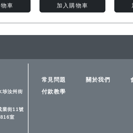
入
入
入
入
購物車
加入購物車
願
比
願
比
望
較
望
較
清
清
單
單
常見問題
關於我們
付款教學
深水埗汝州街
成業街11號
816室