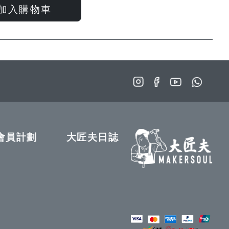
入
入
加入購物車
願
比
望
較
清
單
會員計劃
大匠夫日誌