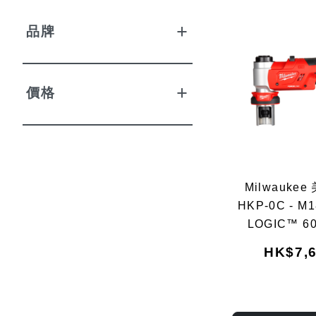
品牌
價格
Milwaukee
HKP-0C - M
LOGIC™ 6
HK$7,6