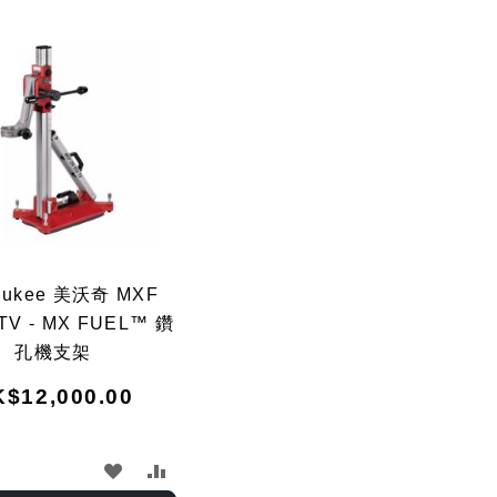
Dir
aukee 美沃奇 MXF
TV - MX FUEL™ 鑽
孔機支架
$12,000.00
加
加