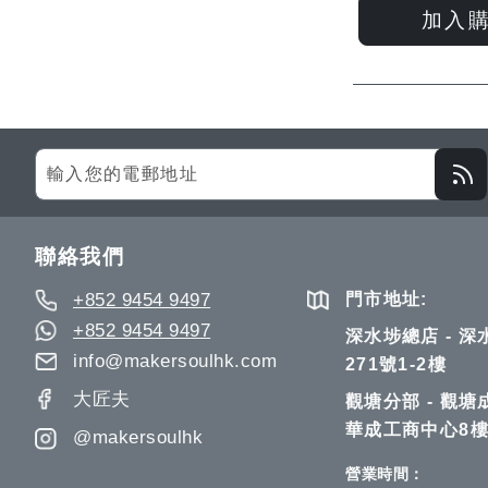
加入
Sign
Up
for
Our
聯絡我們
Newsletter:
+852 9454 9497
門市地址:
+852 9454 9497
深水埗總店 - 
info@makersoulhk.com
271號1-2樓
大匠夫
觀塘分部 - 觀塘
華成工商中心8樓
@makersoulhk
營業時間：