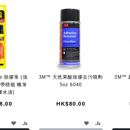
e 除膠筆 (強
3M™ 天然果酸除膠去污噴劑
3M™
膠帶標籤 蠟筆
5oz 6040
膠水漬)
8.00
HK$80.00
加
加
加
加