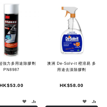
Dir
 超強力多用途除膠劑
澳洲 De-Solv-it 橙溶易 多
PN8987
用途去漬除膠劑
HK$53.00
HK$58.00
加
加
加
加