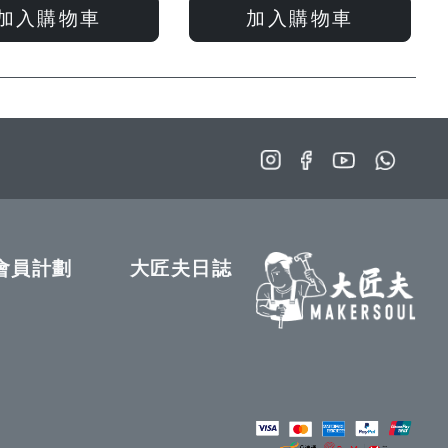
入
入
入
入
加入購物車
加入購物車
願
比
願
比
望
較
望
較
清
清
單
單
會員計劃
大匠夫日誌