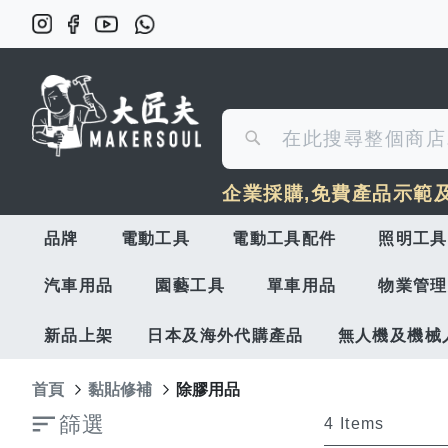
搜
搜
尋
企業採購,免費產品示範
尋
品牌
電動工具
電動工具配件
照明工具
汽車用品
園藝工具
單車用品
物業管理
新品上架
日本及海外代購產品
無人機及機械
首頁
黏貼修補
除膠用品
篩選
4
Items