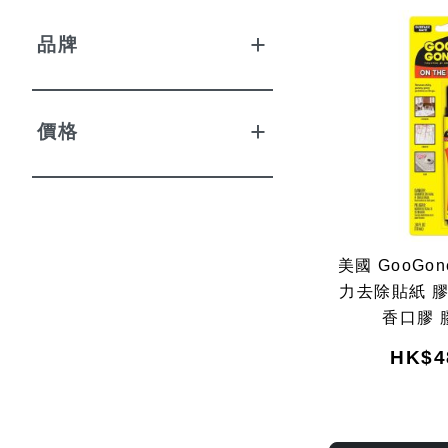
品牌
價格
美國 GooGon
力去除貼紙 
香口膠 
HK$4