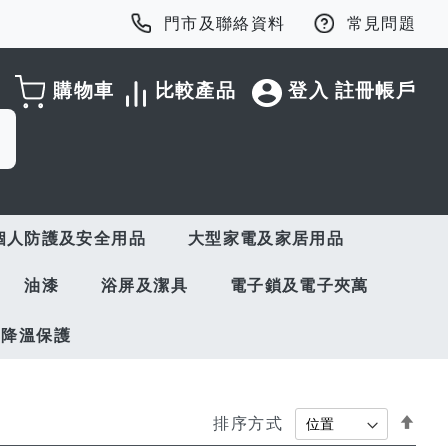
門市及聯絡資料
常見問題
購物車
比較產品
登入
註冊帳戶
個人防護及安全用品
大型家電及家居用品
油漆
浴屏及潔具
電子鎖及電子夾萬
與降溫保護
Set
排序方式
Des