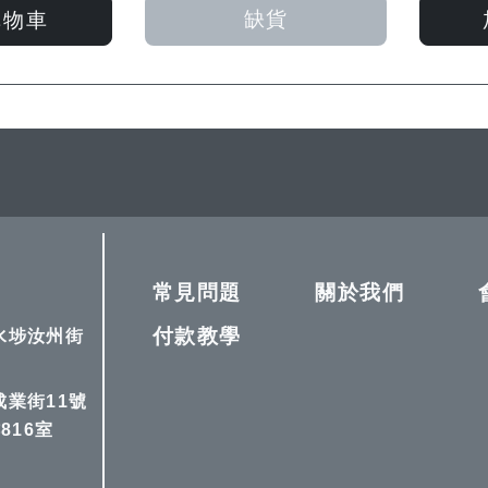
入
入
入
入
缺貨
購物車
願
比
願
比
望
較
望
較
清
清
單
單
常見問題
關於我們
付款教學
深水埗汝州街
成業街11號
816室