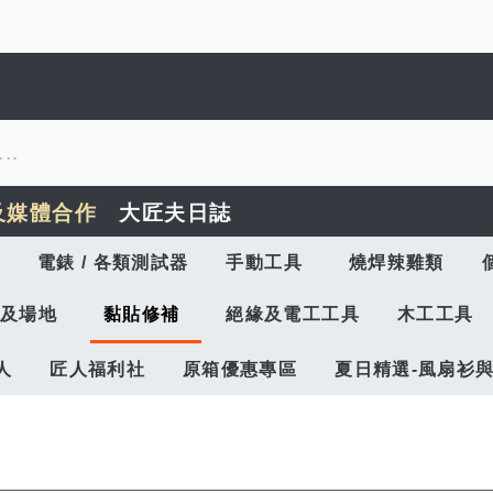
及媒體合作
大匠夫日誌
電錶 / 各類測試器
手動工具
燒焊辣雞類
及場地
黏貼修補
絕緣及電工工具
木工工具
人
匠人福利社
原箱優惠專區
夏日精選-風扇衫