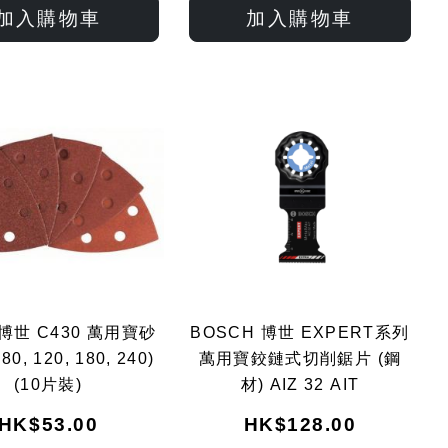
入
入
入
入
加入購物車
加入購物車
願
比
願
比
望
較
望
較
清
清
單
單
 博世 C430 萬用寶砂
BOSCH 博世 EXPERT系列
 80, 120, 180, 240)
萬用寶鉸鏈式切削鋸片 (鋼
(10片裝)
材) AIZ 32 AIT
HK$53.00
HK$128.00