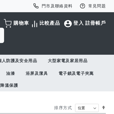
門市及聯絡資料
常見問題
購物車
比較產品
登入
註冊帳戶
個人防護及安全用品
大型家電及家居用品
油漆
浴屏及潔具
電子鎖及電子夾萬
與降溫保護
Set
排序方式
Des