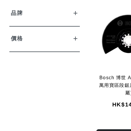
品牌
價格
Bosch 博世 A
萬用寶區段鋸
屬
HK$14