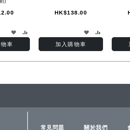
割)
2.00
HK$138.00
加
加
加
加
入
入
入
入
購物車
加入購物車
願
比
願
比
望
較
望
較
ding page
清
清
單
單
常見問題
關於我們