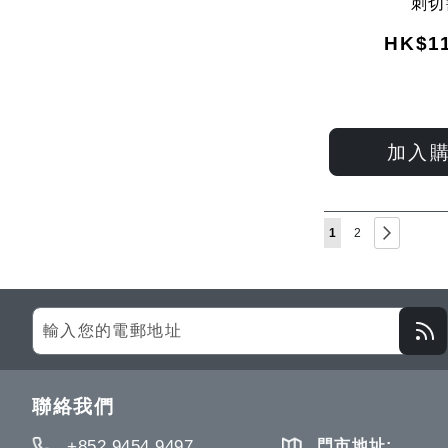
刺切
HK$11
加入
Page
You're currently rea
Page
Page
下一步
1
2
Sign
Up
for
Our
聯絡我們
Newsletter:
+852 9454 9497
門市地址: