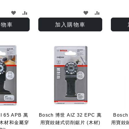
加
加
加
加
入
入
入
入
購物車
加入購物車
願
比
願
比
望
較
望
較
清
清
單
單
I 65 APB 萬
Bosch 博世 AIZ 32 EPC 萬
Bosch
M木材和金屬穿
用寶鉸鏈式切削鋸片 (木材)
用寶鉸