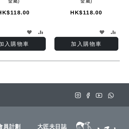
金屬)
金屬)
HK$118.00
HK$118.00
加
加
加
加
入
入
入
入
加入購物車
加入購物車
願
比
願
比
望
較
望
較
清
清
單
單
會員計劃
大匠夫日誌