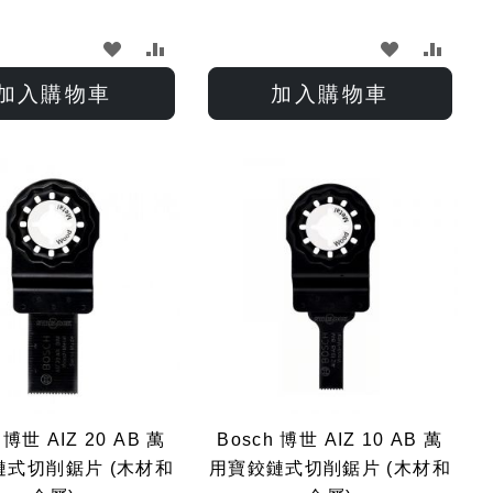
加
加
加
加
入
入
入
入
加入購物車
加入購物車
願
比
願
比
望
較
望
較
清
清
單
單
 博世 AIZ 20 AB 萬
Bosch 博世 AIZ 10 AB 萬
鏈式切削鋸片 (木材和
用寶鉸鏈式切削鋸片 (木材和