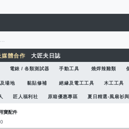
及媒體合作
大匠夫日誌
電錶 / 各類測試器
手動工具
燒焊辣雞類
及場地
黏貼修補
絕緣及電工工具
木工工具
人
匠人福利社
原箱優惠專區
夏日精選-風扇衫
萬用寶配件
20