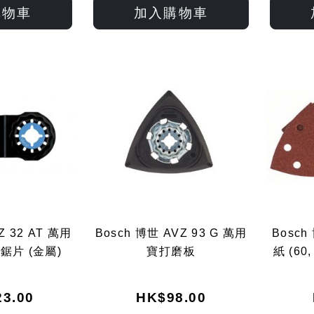
入
入
入
入
購物車
加入購物車
願
比
願
比
望
較
望
較
清
清
單
單
Z 32 AT 萬用
Bosch 博世 AVZ 93 G 萬用
Bosch
片 (金屬)
寶打磨板
紙 (60,
3.00
HK$98.00