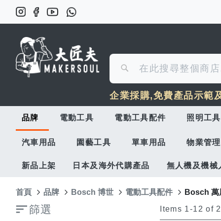
搜
搜
尋
企業採購,免費產品示範
尋
品牌
電動工具
電動工具配件
照明工具
汽車用品
園藝工具
單車用品
物業管理
新品上架
日本及海外代購產品
無人機及機械
首頁
品牌
Bosch 博世
電動工具配件
Bosch 
篩選
Items
1
-
12
of