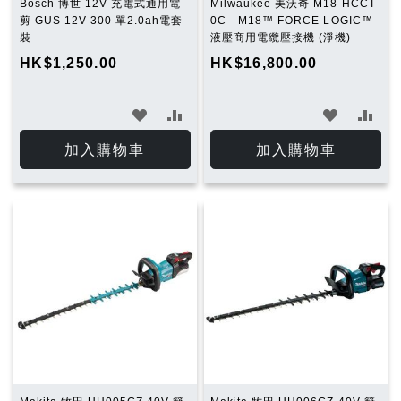
Bosch 博世 12V 充電式通用電
Milwaukee 美沃奇 M18 HCCT-
剪 GUS 12V-300 單2.0ah電套
0C - M18™ FORCE LOGIC™
裝
液壓商用電纜壓接機 (淨機)
HK$1,250.00
HK$16,800.00
加
加
加
加
入
入
入
入
加入購物車
加入購物車
願
比
願
比
望
較
望
較
清
清
單
單