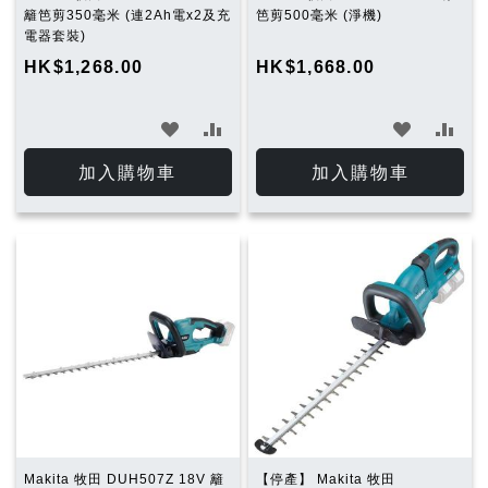
籬笆剪350毫米 (連2Ah電x2及充
笆剪500毫米 (淨機)
電器套裝)
HK$1,268.00
HK$1,668.00
加
加
加
加
入
入
入
入
加入購物車
加入購物車
願
比
願
比
望
較
望
較
清
清
單
單
Makita 牧田 DUH507Z 18V 籬
【停產】 Makita 牧田