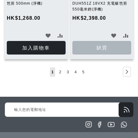
笆剪 500mm (淨機)
DUH551Z 18VX2 充電籬笆剪
550毫米鋰(淨機)
HK$1,268.00
HK$2,398.00
加
加
加
加
入
入
入
入
缺貨
加入購物車
願
比
願
比
望
較
望
較
Page
Page
下
You're
Page
Page
Page
Page
1
2
3
4
5
清
清
一
currently
單
單
步
reading
page
Sign
Up
for
Our
Newsletter: