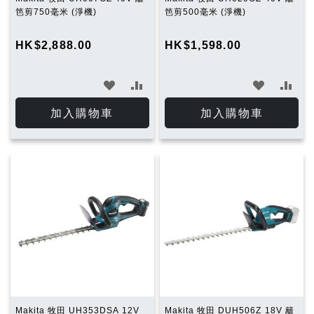
笆剪750毫米 (淨機)
笆剪500毫米 (淨機)
HK$2,888.00
HK$1,598.00
加
加
加
加
入
入
入
入
加入購物車
加入購物車
願
比
願
比
望
較
望
較
清
清
單
單
Makita 牧田 UH353DSA 12V
Makita 牧田 DUH506Z 18V 籬