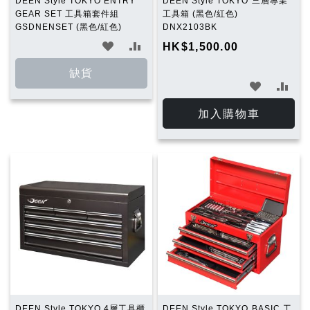
DEEN Style TOKYO ENTRY
DEEN Style TOKYO 三層專業
GEAR SET 工具箱套件組
工具箱 (黑色/紅色)
GSDNENSET (黑色/紅色)
DNX2103BK
加
加
HK$1,500.00
入
入
缺貨
加
加
願
比
入
入
加入購物車
望
較
願
比
清
望
較
單
清
單
DEEN Style TOKYO 4層工具櫃
DEEN Style TOKYO BASIC 工