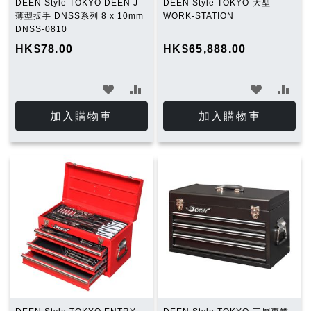
DEEN Style TOKYO DEEN J
DEEN Style TOKYO 大型
薄型扳手 DNSS系列 8 x 10mm
WORK-STATION
DNSS-0810
HK$78.00
HK$65,888.00
加
加
加
加
入
入
入
入
加入購物車
加入購物車
願
比
願
比
望
較
望
較
清
清
單
單