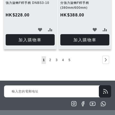
強力旋轉F桿手柄 DNBS3-10
分強力旋轉F桿手柄
(380mm/600mm)
HK$228.00
HK$388.00
加
加
加
加
入
入
入
入
加入購物車
加入購物車
願
比
願
比
望
較
望
較
Page
Page
下
You're
Page
Page
Page
Page
1
2
3
4
5
清
清
一
currently
單
單
步
reading
page
Sign
Up
for
Our
Newsletter: