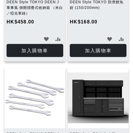
DEEN Style TOKYO DEEN J
DEEN Style TOKYO 防滑鯉魚
軍事風 側開摺疊式收納箱 （米白
鉗 (150/200mm)
／啞光軍綠）
HK$458.00
HK$168.00
加
加
加
加
入
入
入
入
加入購物車
加入購物車
願
比
願
比
望
較
望
較
清
清
單
單