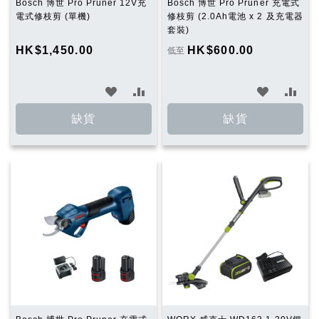
Bosch 博世 Pro Pruner 12V充
Bosch 博世 Pro Pruner 充電式
電式修枝剪 (單機)
修枝剪 (2.0Ah電池 x 2 及充電器
套裝)
HK$1,450.00
HK$600.00
低至
加
加
加
加
入
入
入
入
缺貨
缺貨
願
比
願
比
望
較
望
較
清
清
單
單