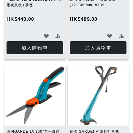
電吹風機 (淨機)
(12"/300mm) 8739
HK$440.00
HK$499.00
加
加
加
加
入
入
入
入
加入購物車
加入購物車
願
比
願
比
望
較
望
較
清
清
單
單
德國GARDENA 360°單手舒適
德國 GARDENA 電動打草機