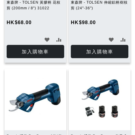
東森牌 - TOLSEN 黃膠柄 花枝
東森牌 - TOLSEN 伸縮鋁柄樹枝
剪 (200mm / 8") 31022
剪 (24"-36")
HK$68.00
HK$98.00
加
加
加
加
入
入
入
入
加入購物車
加入購物車
願
比
願
比
望
較
望
較
清
清
單
單