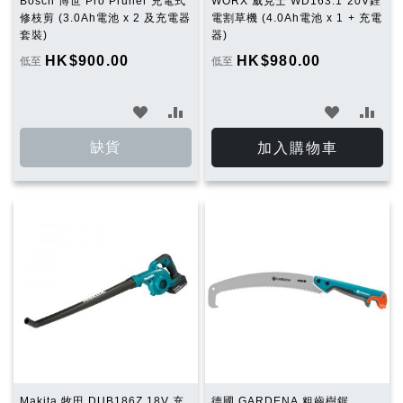
Bosch 博世 Pro Pruner 充電式
WORX 威克士 WD163.1 20V鋰
修枝剪 (3.0Ah電池 x 2 及充電器
電割草機 (4.0Ah電池 x 1 + 充電
套裝)
器)
HK$900.00
HK$980.00
低至
低至
加
加
加
加
入
入
入
入
缺貨
加入購物車
願
比
願
比
望
較
望
較
清
清
單
單
Makita 牧田 DUB186Z 18V 充
德國 GARDENA 粗齒樹鋸