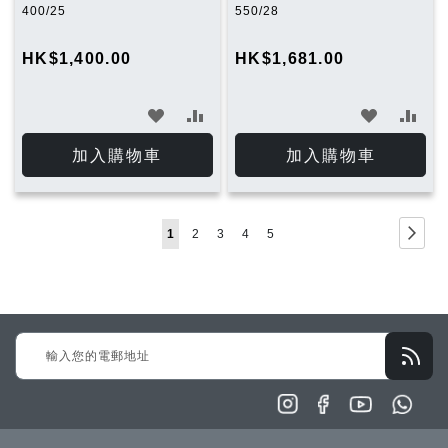
400/25
550/28
HK$1,400.00
HK$1,681.00
加
加
加
加
入
入
入
入
加入購物車
加入購物車
願
比
願
比
望
較
望
較
Page
Page
下
You're
Page
Page
Page
Page
1
2
3
4
5
清
清
一
currently
單
單
步
reading
page
Sign
Up
for
Our
Newsletter: