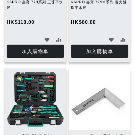
KAPRO 嘉寶 779系列 三珠平水
KAPRO 嘉寶 779M系列 磁力雙
尺
珠平水尺
HK$110.00
HK$80.00
加
加
加
加
入
入
入
入
加入購物車
加入購物車
願
比
願
比
望
較
望
較
清
清
單
單