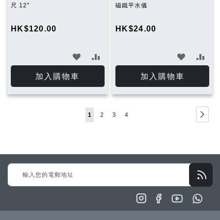
尺 12"
磁鐵平水儀
HK$120.00
HK$24.00
加
加
加
加
入
入
入
入
加入購物車
加入購物車
願
比
願
比
望
較
望
較
Page
Page
下
You're
Page
Page
Page
1
2
3
4
清
清
一
currently
單
單
步
reading
page
Sign
Up
for
Our
Newsletter: