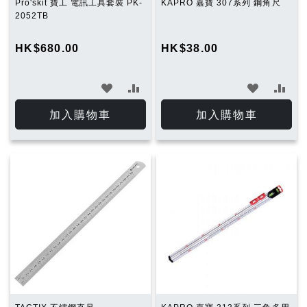
Pro'skit 寶工 電訊工具套裝 PK-
KAPRO 嘉寶 307系列 鋼角尺
2052TB
HK$680.00
HK$38.00
加
加
加
加
入
入
入
入
加入購物車
加入購物車
願
比
願
比
望
較
望
較
清
清
單
單