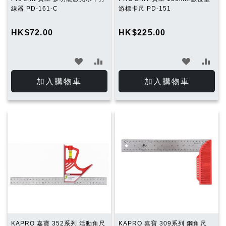
線器 PD-161-C
游標卡尺 PD-151
HK$72.00
HK$225.00
加
加
加
加
入
入
入
入
加入購物車
加入購物車
願
比
願
比
望
較
望
較
清
清
單
單
KAPRO 嘉寶 352系列 活動角尺
KAPRO 嘉寶 309系列 鋼角尺