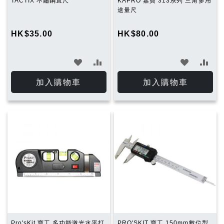
TACTIX 不鏽鋼直尺
KAPRO 嘉寶 313系列 三角多用
途量尺
HK$35.00
HK$80.00
加
加
加
加
入
入
入
入
加入購物車
加入購物車
願
比
願
比
望
較
望
較
清
清
單
單
Pro'sKit 寶工 多功能激光水平打
PRO'SKIT 寶工 150mm數位型