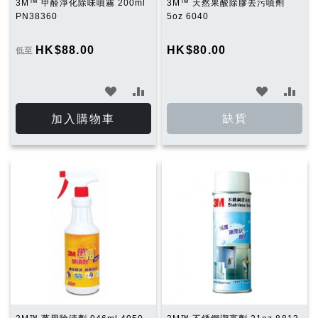
3M™ 甲醛淨化除味噴霧 200ml
3M™ 天然果酸除膠去污噴劑
PN38360
5oz 6040
HK$88.00
HK$80.00
低至
加
加
加
加
入
入
入
入
缺貨
加入購物車
願
比
願
比
望
較
望
較
清
清
單
單