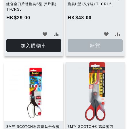
鈦合金刀片替換裝S型 (5片裝)
換裝L型 (5片裝) TI-CRL5
TI-CRS5
HK$29.00
HK$48.00
加
加
加
加
入
入
入
入
缺貨
加入購物車
願
比
願
比
望
較
望
較
清
清
單
單
3M™ SCOTCH® 高級鈦合金剪
3M™ SCOTCH® 高級剪刀