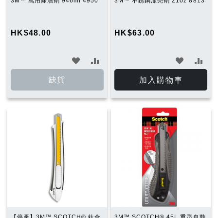
3M™ 萬用除漬劑 946ml 4950
3M™ 不銹鋼潔亮劑 21oz 8813
HK$48.00
HK$63.00
加
加
加
加
入
入
入
入
缺貨
加入購物車
願
比
願
比
望
較
望
較
清
清
單
單
【停產】3M™ SCOTCH® 鈦合
3M™ SCOTCH® 45L 重型自動