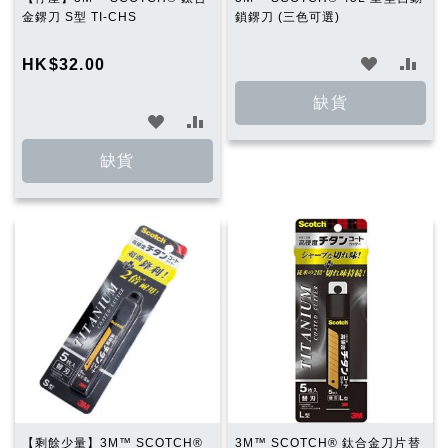
金鎅刀 S型 TI-CHS
鎖鎅刀 (三色可選)
加
加
HK$32.00
入
入
缺貨
加
加
願
比
入
入
缺貨
望
較
願
比
清
望
較
單
清
單
【剩餘少量】3M™ SCOTCH®
3M™ SCOTCH® 鈦合金刀片替