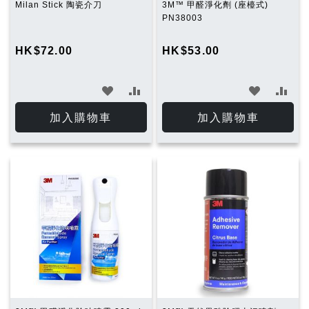
Milan Stick 陶瓷介刀
3M™ 甲醛淨化劑 (座檯式)
PN38003
HK$72.00
HK$53.00
加
加
加
加
入
入
入
入
加入購物車
加入購物車
願
比
願
比
望
較
望
較
清
清
單
單