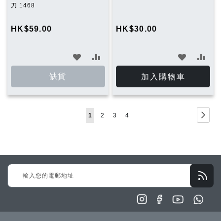
刀 1468
HK$59.00
HK$30.00
加
加
加
加
入
入
入
入
缺貨
加入購物車
願
比
願
比
望
較
望
較
Page
Page
下
You're
Page
Page
Page
1
2
3
4
清
清
一
currently
單
單
步
reading
page
Sign
Up
for
Our
Newsletter: