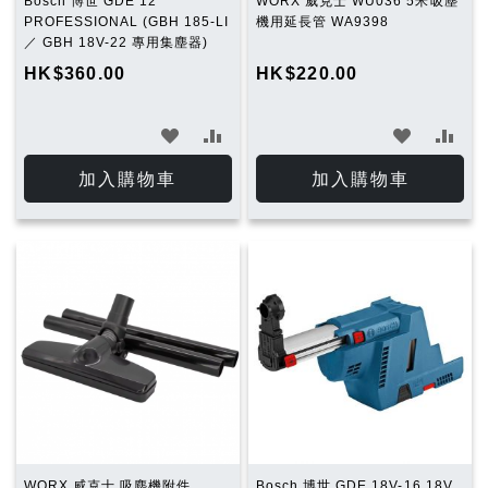
Bosch 博世 GDE 12
WORX 威克士 WU036 5米吸塵
PROFESSIONAL (GBH 185-LI
機用延長管 WA9398
／ GBH 18V-22 專用集塵器)
HK$360.00
HK$220.00
加
加
加
加
入
入
入
入
加入購物車
加入購物車
願
比
願
比
望
較
望
較
清
清
單
單
WORX 威克士 吸塵機附件
Bosch 博世 GDE 18V-16 18V