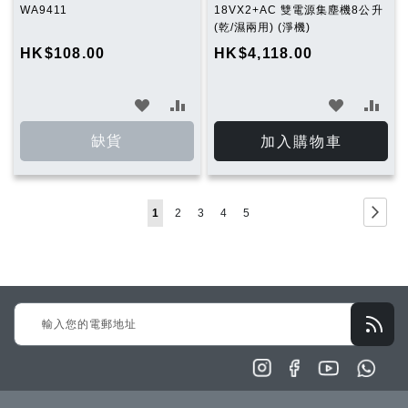
WA9411
18VX2+AC 雙電源集塵機8公升
(乾/濕兩用) (淨機)
HK$108.00
HK$4,118.00
加
加
加
加
入
入
入
入
缺貨
加入購物車
願
比
願
比
望
較
望
較
Page
Page
下
You're
Page
Page
Page
Page
1
2
3
4
5
清
清
一
currently
單
單
步
reading
page
Sign
Up
for
Our
Newsletter: