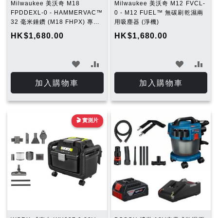
Milwaukee 美沃奇 M18
Milwaukee 美沃奇 M12 FVCL-
FPDDEXL-0 - HAMMERVAC™
0 - M12 FUEL™ 無碳刷乾濕兩
32 毫米錘鑽 (M18 FHPX) 專用
用吸塵器 (淨機)
除塵器
HK$1,680.00
HK$1,680.00
加
加
加
加
入
入
入
入
加入購物車
加入購物車
願
比
願
比
望
較
望
較
🎬 實測片
清
清
單
單