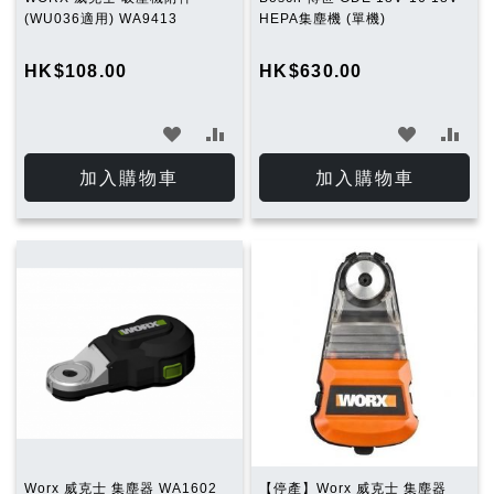
(WU036適用) WA9413
HEPA集塵機 (單機)
HK$108.00
HK$630.00
加
加
加
加
入
入
入
入
加入購物車
加入購物車
願
比
願
比
望
較
望
較
清
清
單
單
Worx 威克士 集塵器 WA1602
【停產】Worx 威克士 集塵器