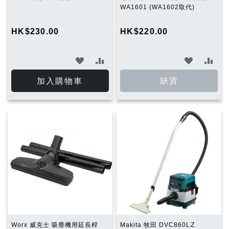
WA1601 (WA1602取代)
HK$230.00
HK$220.00
加
加
加
加
入
入
入
入
缺貨
加入購物車
願
比
願
比
望
較
望
較
清
清
單
單
Worx 威克士 吸塵機用廷長桿
Makita 牧田 DVC860LZ