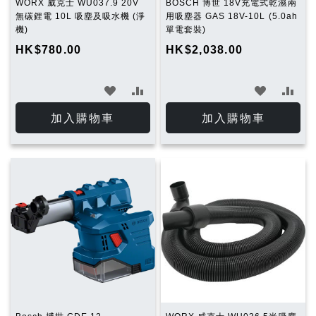
WORX 威克士 WU037.9 20V
BOSCH 博世 18V充電式乾濕兩
無碳鋰電 10L 吸塵及吸水機 (淨
用吸塵器 GAS 18V-10L (5.0ah
機)
單電套裝)
HK$780.00
HK$2,038.00
加
加
加
加
入
入
入
入
加入購物車
加入購物車
願
比
願
比
望
較
望
較
清
清
單
單