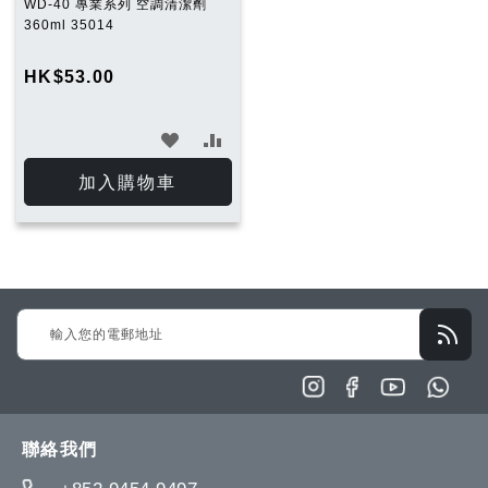
WD-40 專業系列 空調清潔劑
360ml 35014
HK$53.00
加
加
入
入
加入購物車
願
比
望
較
清
Sign
單
Up
for
Our
Newsletter:
聯絡我們