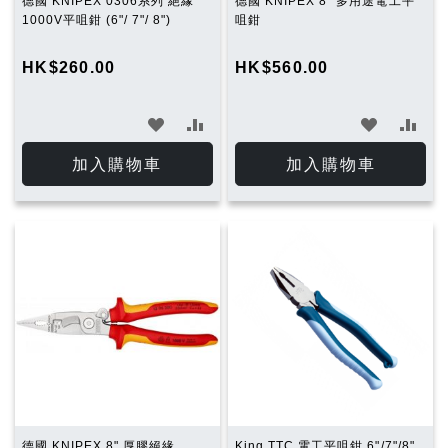
德國 KNIPEX 0306系列 絕緣
德國 KNIPEX 8" 多用途電工平
1000V平咀鉗 (6"/ 7"/ 8")
咀鉗
HK$260.00
HK$560.00
加
加
加
加
入
入
入
入
加入購物車
加入購物車
願
比
願
比
望
較
望
較
清
清
單
單
德國 KNIPEX 8" 厚膠絕緣
King TTC 電工平咀鉗 6"/7"/8"