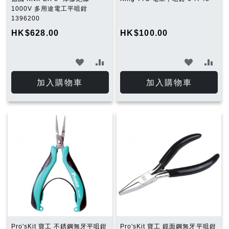
1000V 多用途電工平咀鉗
1396200
HK$628.00
HK$100.00
加
加
加
加
入
入
入
入
加入購物車
加入購物車
願
比
願
比
望
較
望
較
清
清
單
單
Pro'sKit 寶工 不銹鋼無牙平咀鉗
Pro'sKit 寶工 鏡面鋼無牙平咀鉗