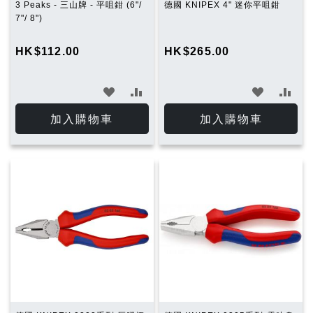
3 Peaks - 三山牌 - 平咀鉗 (6"/
德國 KNIPEX 4" 迷你平咀鉗
7"/ 8")
HK$112.00
HK$265.00
加
加
加
加
入
入
入
入
加入購物車
加入購物車
願
比
願
比
望
較
望
較
清
清
單
單