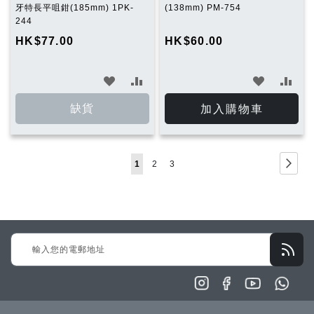
牙特長平咀鉗(185mm) 1PK-
(138mm) PM-754
244
HK$77.00
HK$60.00
加
加
加
加
入
入
入
入
缺貨
加入購物車
願
比
願
比
望
較
望
較
Page
Page
下
You're
Page
Page
1
2
3
清
清
一
currently
單
單
步
reading
page
Sign
Up
for
Our
Newsletter: