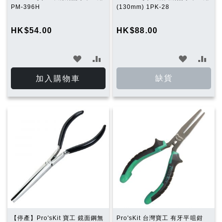
PM-396H
(130mm) 1PK-28
HK$54.00
HK$88.00
加
加
加
加
入
入
入
入
缺貨
加入購物車
願
比
願
比
望
較
望
較
清
清
單
單
【停產】Pro'sKit 寶工 鏡面鋼無
Pro'sKit 台灣寶工 有牙平咀鉗