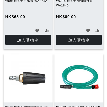
Worx 威克士 打泡壺 WA1742
WORX 威克士 彎角轉接頭
WA1840
HK$65.00
HK$80.00
加
加
加
加
入
入
入
入
加入購物車
加入購物車
願
比
願
比
望
較
望
較
清
清
單
單