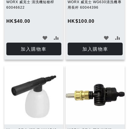
WORX 威克士 清洗機短槍桿
WORX 威克士 WG630清洗機專
60046622
用長杆 60044396
HK$40.00
HK$100.00
加
加
加
加
入
入
入
入
加入購物車
加入購物車
願
比
願
比
望
較
望
較
清
清
單
單