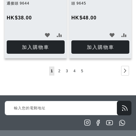
通接頭 9644
頭 9645
HK$38.00
HK$48.00
加
加
加
加
入
入
入
入
加入購物車
加入購物車
願
比
願
比
望
較
望
較
Page
Page
下
You're
Page
Page
Page
Page
1
2
3
4
5
清
清
一
currently
單
單
步
reading
page
Sign
Up
for
Our
Newsletter: