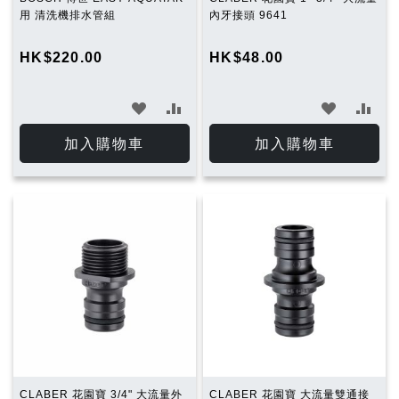
用 清洗機排水管組
內牙接頭 9641
HK$220.00
HK$48.00
加
加
加
加
入
入
入
入
加入購物車
加入購物車
願
比
願
比
望
較
望
較
清
清
單
單
CLABER 花園寶 3/4" 大流量外
CLABER 花園寶 大流量雙通接