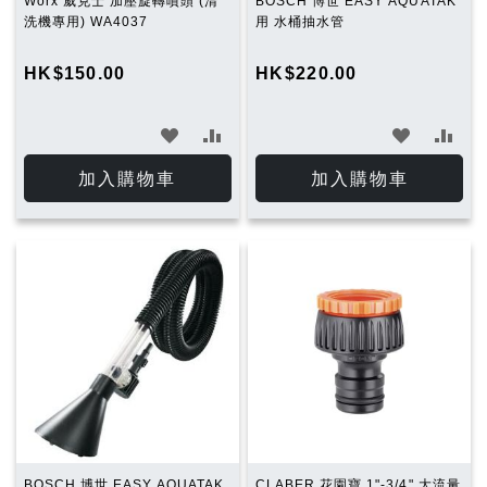
Worx 威克士 加壓旋轉噴頭 (清
BOSCH 博世 EASY AQUATAK
洗機專用) WA4037
用 水桶抽水管
HK$150.00
HK$220.00
加
加
加
加
入
入
入
入
加入購物車
加入購物車
願
比
願
比
望
較
望
較
清
清
單
單
BOSCH 博世 EASY AQUATAK
CLABER 花園寶 1"-3/4" 大流量