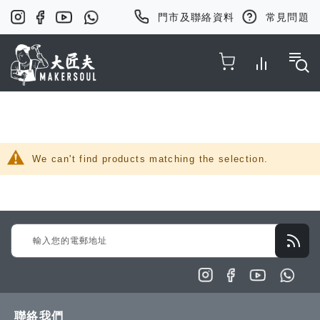
門市及聯絡資料
常見問題
Toggle Nav
We can't find products matching the selection.
Sign
Up
for
Our
Newsletter:
聯絡我們