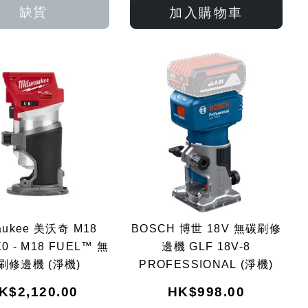
入
入
入
入
缺貨
加入購物車
願
比
願
比
望
較
望
較
清
清
單
單
aukee 美沃奇 M18
BOSCH 博世 18V 無碳刷修
X0 - M18 FUEL™ 無
邊機 GLF 18V-8
刷修邊機 (淨機)
PROFESSIONAL (淨機)
K$2,120.00
HK$998.00