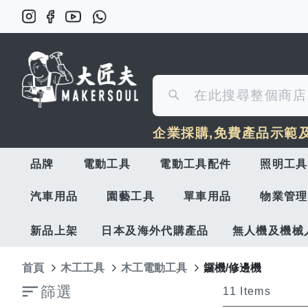
搜
搜
尋
企業採購,免費產品示範
尋
品牌
電動工具
電動工具配件
照明工具
汽車用品
園藝工具
單車用品
物業管理
新品上架
日本及海外代購產品
無人機及機械
首頁
木工工具
木工電動工具
鑼機/修邊機
篩選
11
Items