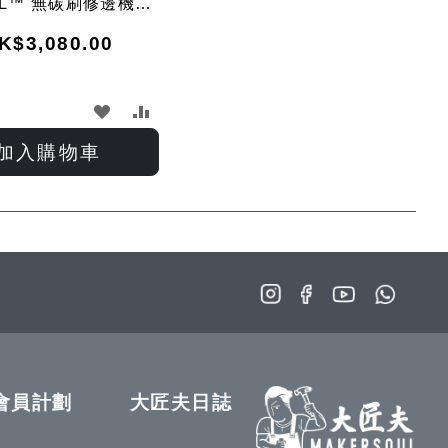
EL™ 無碳刷修邊機
Ah電池 x 2 及充電器套
K$3,080.00
裝)
加
加
入
入
加入購物車
願
比
望
較
清
單
會員計劃
大匠夫日誌