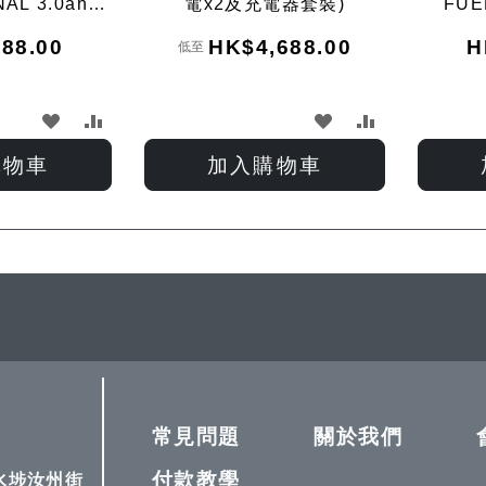
AL 3.0ah雙
電x2及充電器套裝)
FU
套裝
(4.0
88.00
HK$4,688.00
H
低至
加
加
加
加
入
入
入
入
購物車
加入購物車
願
比
願
比
望
較
望
較
清
清
單
單
常見問題
關於我們
付款教學
深水埗汝州街