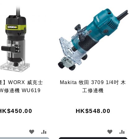
Dir
產】WORX 威克士
Makita 牧田 3709 1/4吋 木
0W修邊機 WU619
工修邊機
HK$450.00
HK$548.00
加
加
加
加