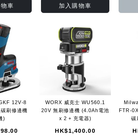
入
入
入
入
購物車
加入購物車
願
比
願
比
望
較
望
較
清
清
單
單
GKF 12V-8
WORX 威克士 WU560.1
Milw
無碳刷修邊機
20V 無刷修邊機 (4.0Ah電池
FTR-0
機)
x 2 + 充電器)
碳
98.00
HK$1,400.00
H