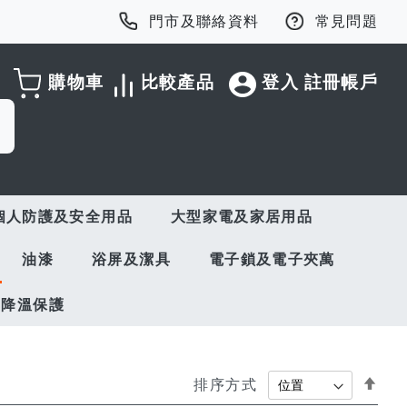
門市及聯絡資料
常見問題
購物車
比較產品
登入
註冊帳戶
個人防護及安全用品
大型家電及家居用品
油漆
浴屏及潔具
電子鎖及電子夾萬
與降溫保護
Set
排序方式
Des