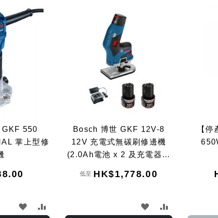
 GKF 550
Bosch 博世 GKF 12V-8
【停
NAL 掌上型修
12V 充電式無碳刷修邊機
65
機
(2.0Ah電池 x 2 及充電器套
裝)
8.00
HK$1,778.00
低至
加
加
加
加