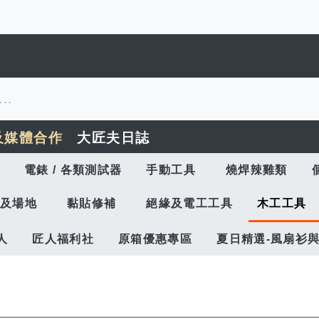
及媒體合作
大匠夫日誌
電錶 / 各類測試器
手動工具
燒焊辣雞類
及場地
黏貼修補
絕緣及電工工具
木工工具
人
匠人福利社
原箱優惠專區
夏日精選-風扇衫