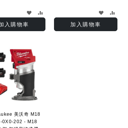
加
加
加
加
入
入
入
入
加入購物車
加入購物車
願
比
願
比
望
較
望
較
清
清
單
單
aukee 美沃奇 M18
-0X0-202 - M18