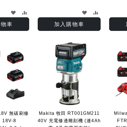
加
加
加
加
入
入
入
入
購物車
加入購物車
願
比
願
比
望
較
望
較
清
清
單
單
18V 無碳刷修
Makita 牧田 RT001GM211
Milw
 18V-8
40V 充電修邊雕刻機 (連4Ah
FTR