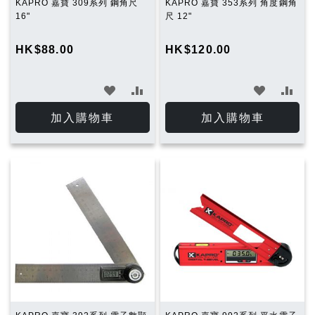
KAPRO 嘉寶 309系列 鋼角尺
KAPRO 嘉寶 353系列 角度鋼角
16"
尺 12"
HK$88.00
HK$120.00
加
加
加
加
入
入
入
入
加入購物車
加入購物車
願
比
願
比
望
較
望
較
清
清
單
單