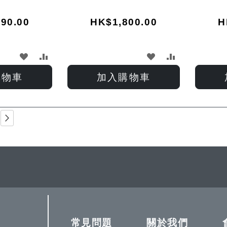
90.00
HK$1,800.00
H
加
加
加
加
入
入
入
入
購物車
加入購物車
願
比
願
比
望
較
望
較
ding page
ge
Page
下一步
清
清
單
單
常見問題
關於我們