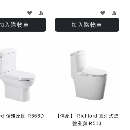
加
加
加
加
入
入
入
入
加入購物車
加入購物車
願
比
願
比
望
較
望
較
清
清
單
單
ord 傷殘座廁 R666D
【停產】 Richford 直沖式連
體座廁 R513