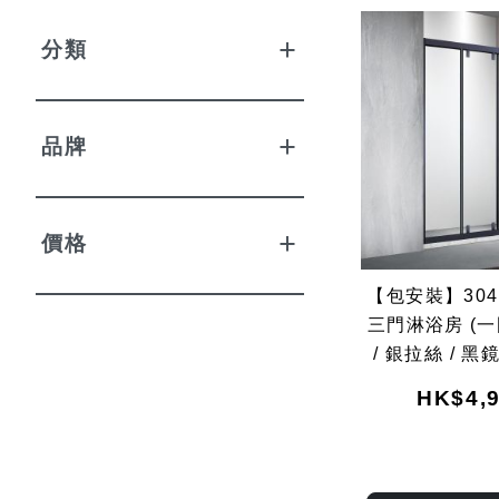
分類
品牌
價格
【包安裝】304
三門淋浴房 (一
/ 銀拉絲 / 黑鏡
黑拉絲鋼 /
HK$4,9