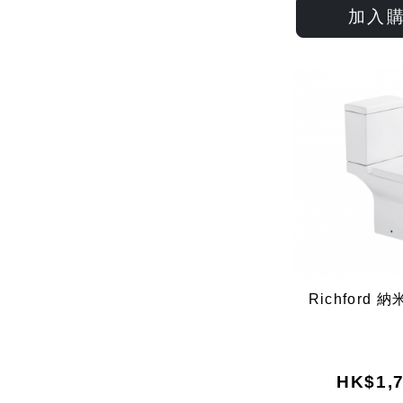
加入
Richford 
HK$1,7