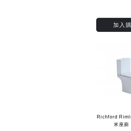
加入
Richford Ri
米座廁 