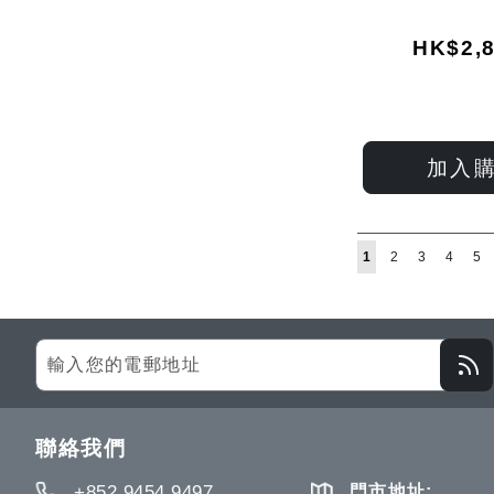
HK$2,8
加入
Page
You're currently rea
Page
Page
Page
Pa
1
2
3
4
5
Sign
Up
for
Our
聯絡我們
Newsletter:
+852 9454 9497
門市地址: