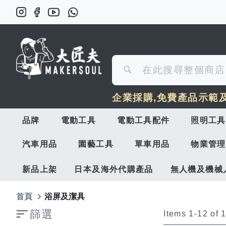
搜
搜
尋
企業採購,免費產品示範
尋
品牌
電動工具
電動工具配件
照明工具
汽車用品
園藝工具
單車用品
物業管理
新品上架
日本及海外代購產品
無人機及機械
首頁
浴屏及潔具
篩選
Items
1
-
12
of