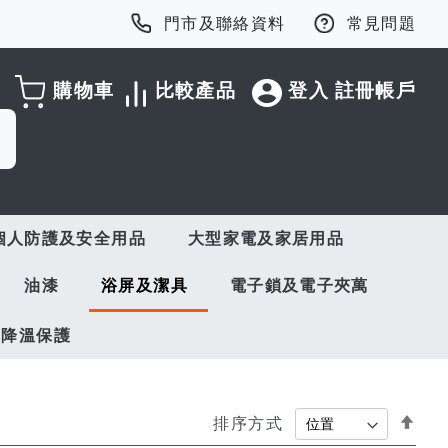
門市及聯絡資料
常見問題
購物車
比較產品
登入
註冊帳戶
個人防護及安全用品
大型家電及家居用品
油漆
浴屏及潔具
電子鎖及電子夾萬
與降溫保護
Set
排序方式
Des