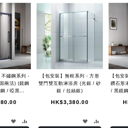
 不鏽鋼系列 -
【包安裝】無框系列 - 方形
【包安裝
固兩活) (鏡鋼
雙門雙互動淋浴房 (光銀 / 砂
鑽石形淋
鋼 / 啞黑鋼 /
銀 / 拉絲銀)
/ 黑鏡鋼
 灰拉絲鋼)
80.00
HK$3,380.00
H
加
加
加
加