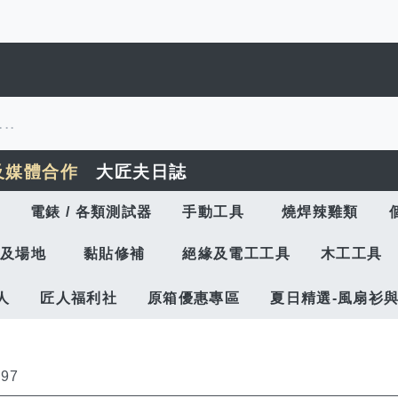
及媒體合作
大匠夫日誌
電錶 / 各類測試器
手動工具
燒焊辣雞類
及場地
黏貼修補
絕緣及電工工具
木工工具
人
匠人福利社
原箱優惠專區
夏日精選-風扇衫
197