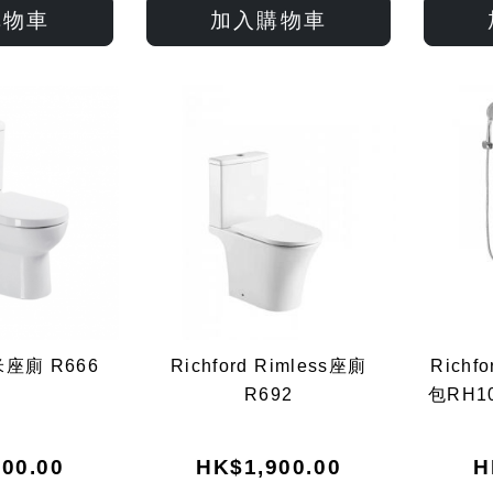
入
入
入
入
購物車
加入購物車
願
比
願
比
望
較
望
較
清
清
單
單
納米座廁 R666
Richford Rimless座廁
Rich
R692
包RH1
00.00
HK$1,900.00
H