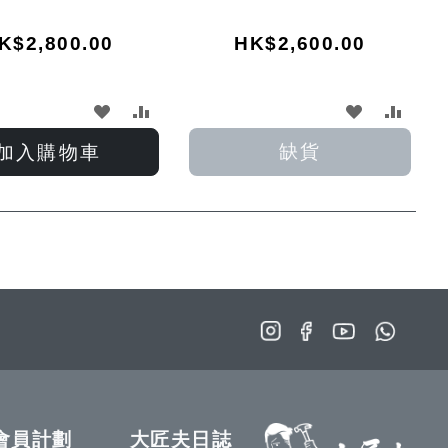
K$2,800.00
HK$2,600.00
加
加
加
加
入
入
入
入
缺貨
加入購物車
願
比
願
比
望
較
望
較
清
清
單
單
會員計劃
大匠夫日誌