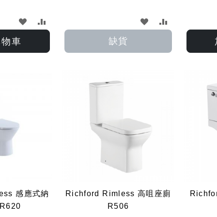
加
加
加
加
入
入
入
入
缺貨
購物車
願
比
願
比
望
較
望
較
清
清
單
單
mless 感應式納
Richford Rimless 高咀座廁
Richf
R620
R506