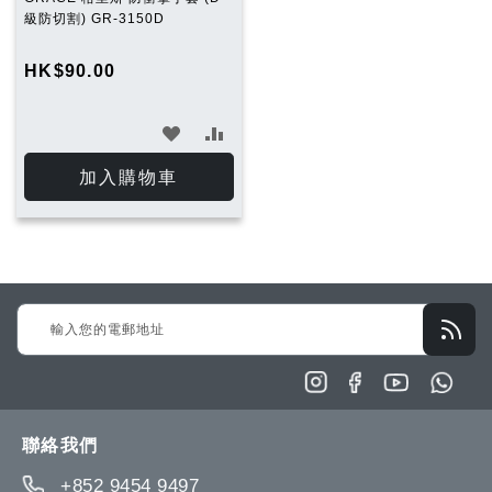
級防切割) GR-3150D
HK$90.00
加
加
入
入
加入購物車
願
比
望
較
清
Sign
單
Up
for
Our
Newsletter:
聯絡我們
+852 9454 9497