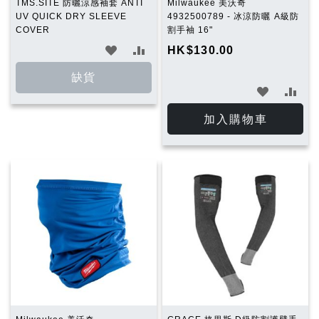
TMS.SITE 防曬涼感袖套 ANTI
Milwaukee 美沃奇
UV QUICK DRY SLEEVE
4932500789 - 冰涼防曬 A級防
COVER
割手袖 16"
加
加
HK$130.00
入
入
缺貨
加
加
願
比
入
入
加入購物車
望
較
願
比
清
望
較
單
清
單