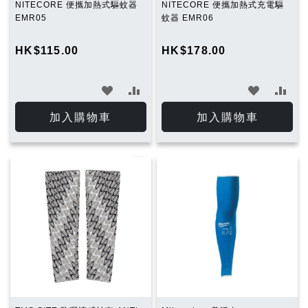
NITECORE 便攜加熱式驅蚊器
NITECORE 便攜加熱式充電驅
EMR05
蚊器 EMR06
HK$115.00
HK$178.00
加
加
加
加
入
入
入
入
加入購物車
加入購物車
願
比
願
比
望
較
望
較
清
清
單
單