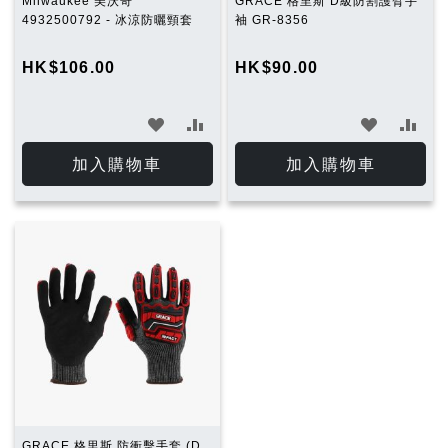
Milwaukee 美沃奇
GRACE 格里斯 D級防割護臂手
4932500792 - 冰涼防曬頸套
袖 GR-8356
HK$106.00
HK$90.00
加
加
加
加
入
入
入
入
加入購物車
加入購物車
願
比
願
比
望
較
望
較
清
清
單
單
GRACE 格里斯 防衝擊手套 (D