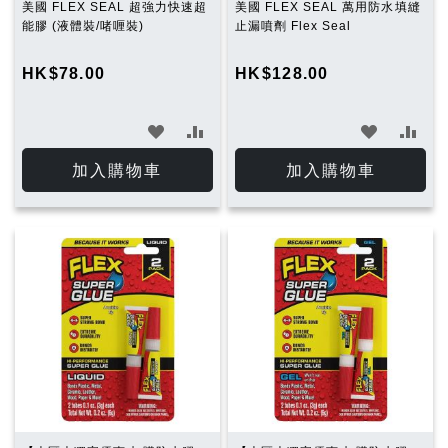
美國 FLEX SEAL 超強力快速超
美國 FLEX SEAL 萬用防水填縫
能膠 (液體裝/啫喱裝)
止漏噴劑 Flex Seal
HK$78.00
HK$128.00
加
加
加
加
入
入
入
入
加入購物車
加入購物車
願
比
願
比
望
較
望
較
清
清
單
單