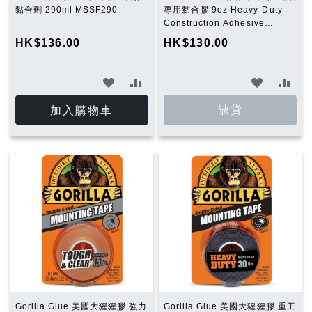
黏合劑 290ml MSSF290
專用黏合膠 9oz Heavy-Duty
Construction Adhesive
Ultimate
HK$136.00
HK$130.00
加
加
加
加
入
入
入
入
缺貨
加入購物車
願
比
願
比
望
較
望
較
清
清
單
單
Gorilla Glue 美國大猩猩膠 強力
Gorilla Glue 美國大猩猩膠 重工