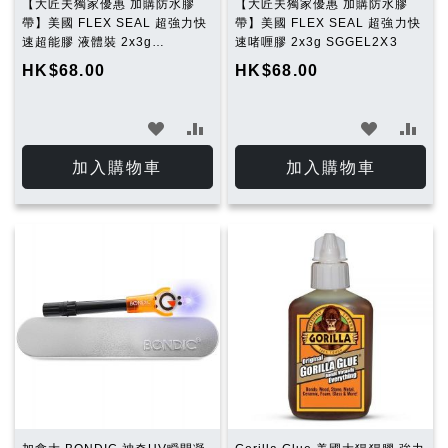
【大匠夫獨家優惠 加購防水膠
【大匠夫獨家優惠 加購防水膠
帶】美國 FLEX SEAL 超強力快
帶】美國 FLEX SEAL 超強力快
速超能膠 液體裝 2x3g
速啫喱膠 2x3g SGGEL2X3
SGLIQ2X3
HK$68.00
HK$68.00
加
加
加
加
入
入
入
入
加入購物車
加入購物車
願
比
願
比
望
較
望
較
清
清
單
單