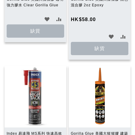
強力膠水 Clear Gorilla Glue
混合膠 2oz Epoxy
加
加
HK$58.00
入
入
缺貨
加
加
願
比
入
入
缺貨
望
較
願
比
清
望
較
單
清
單
Index 易達飛 MS系列 快速高效
Gorilla Glue 美國大猩猩膠 建築