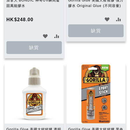
加拿大 BONDIC 神奇UV瞬間凝
Gorilla Glue 美國大猩猩膠 強力
固萬能膠水
膠水 Original Glue (不同容量)
加
加
HK$248.00
入
入
缺貨
加
加
願
比
入
入
缺貨
望
較
願
比
清
望
較
單
清
單
Gorilla Glue 美國大猩猩膠 透明
Gorilla Glue 美國大猩猩膠 黑色