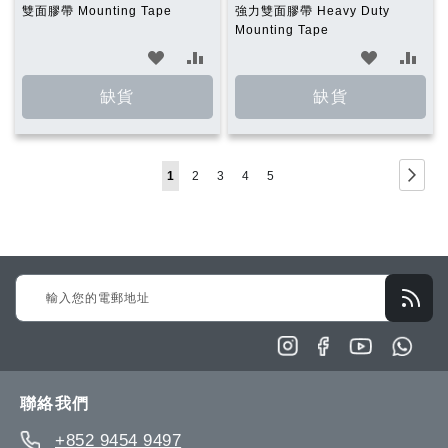
雙面膠帶 Mounting Tape
強力雙面膠帶 Heavy Duty
Mounting Tape
加
加
加
加
入
入
入
入
缺貨
缺貨
願
比
願
比
望
較
望
較
Page
Page
下
You're
Page
Page
Page
Page
1
2
3
4
5
清
清
一
currently
單
單
步
reading
page
Sign
Up
for
Our
Newsletter:
聯絡我們
+852 9454 9497