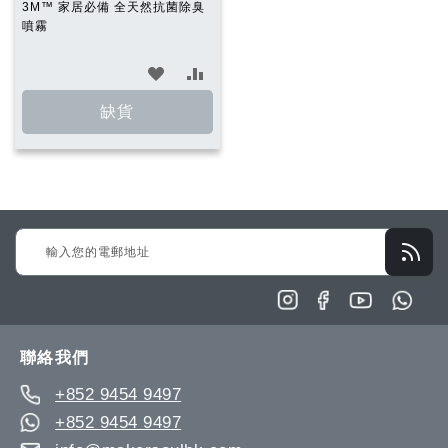
3M™ 家居必備 全天然抗菌除臭
噴霧
加
加
入
入
缺貨
願
比
望
較
清
Sign
單
Up
for
Our
Newsletter:
聯絡我們
+852 9454 9497
+852 9454 9497