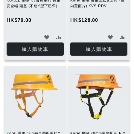
KOREL 星嘜 KV透氣系列 長脷
Korel 星嘜 短脷透氣安全帽 (連
安全帽 頭盔 (不連Y型下巴帶)
內置面片) KVS-RDV
HK$70.00
HK$128.00
加
加
加
加
入
入
入
入
加入購物車
加入購物車
願
比
願
比
望
較
望
較
清
清
單
單
Korel 星嘜 16mm黃帶配黑扣Y
Korel 星嘜 20mm黑帶配黃下巴