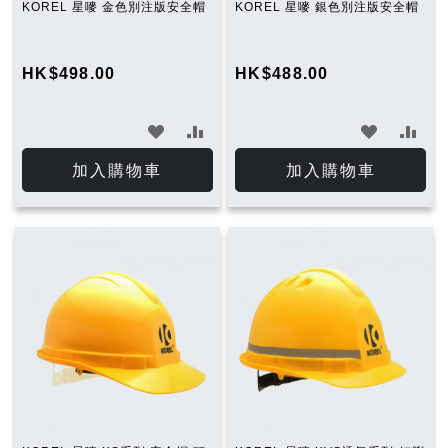
KOREL 星嘜 金色別注版安全帽
KOREL 星嘜 銀色別注版安全帽
HK$498.00
HK$488.00
加
加
加
加
入
入
入
入
加入購物車
加入購物車
願
比
願
比
望
較
望
較
清
清
單
單