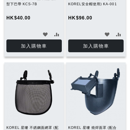
型下巴帶 KCS-7B
KOREL安全帽使用) KA-001
HK$40.00
HK$96.00
加
加
加
加
入
入
入
入
加入購物車
加入購物車
願
比
願
比
望
較
望
較
清
清
單
單
KOREL 星嘜 不銹鋼面網罩 (配
KOREL 星嘜 燒焊面罩 (配合