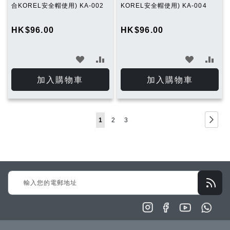
合KOREL安全帽使用) KA-002
KOREL安全帽使用) KA-004
HK$96.00
HK$96.00
加
加
加
加
入
入
入
入
加入購物車
加入購物車
願
比
願
比
望
較
望
較
Page
Page
下
You're
Page
Page
1
2
3
清
清
一
currently
單
單
步
reading
page
Sign
Up
for
Our
Newsletter: