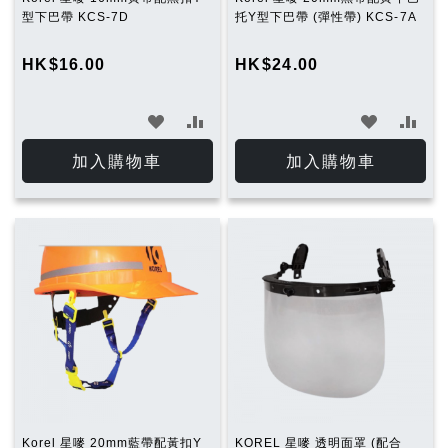
型下巴帶 KCS-7D
托Y型下巴帶 (彈性帶) KCS-7A
HK$16.00
HK$24.00
加
加
加
加
入
入
入
入
加入購物車
加入購物車
願
比
願
比
望
較
望
較
清
清
單
單
Korel 星嘜 20mm藍帶配黃扣Y
KOREL 星嘜 透明面罩 (配合