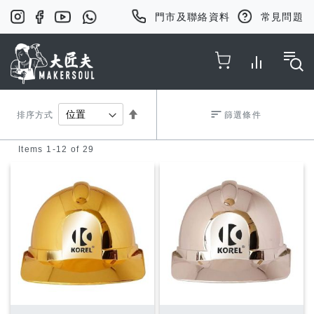
門市及聯絡資料
常見問題
Toggle Nav
Set
排序方式
篩選條件
Items
1
-
12
of
29
Descending
Direction