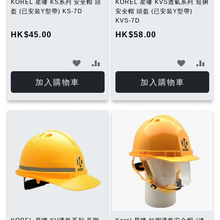
KOREL 星嘜 KS系列 安全帽 頭
KOREL 星嘜 KVS透氣系列 短脷
盔 (已安裝Y型帶) KS-7D
安全帽 頭盔 (已安裝Y型帶)
KVS-7D
HK$45.00
HK$58.00
加
加
加
加
入
入
入
入
加入購物車
加入購物車
願
比
願
比
望
較
望
較
清
清
單
單