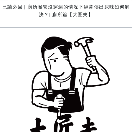
已讀必回 | 廁所喉管沒穿漏的情況下經常傳出尿味如何解
決？| 廁所篇【大匠夫】