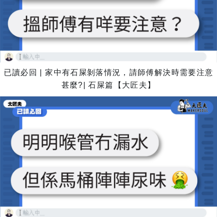
已讀必回 | 家中有石屎剝落情況，請師傅解決時需要注意
甚麼?| 石屎篇【大匠夫】