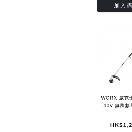
加入
WORX 威克士
40V 無刷割
HK$1,2