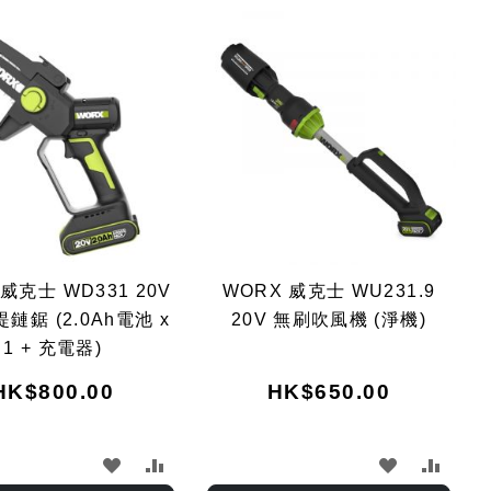
Dir
威克士 WD331 20V
WORX 威克士 WU231.9
鏈鋸 (2.0Ah電池 x
20V 無刷吹風機 (淨機)
1 + 充電器)
HK$800.00
HK$650.00
加
加
加
加