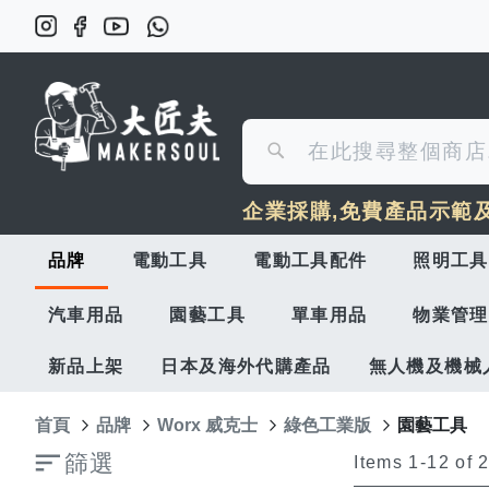
搜
搜
尋
企業採購,免費產品示範
尋
品牌
電動工具
電動工具配件
照明工具
汽車用品
園藝工具
單車用品
物業管理
新品上架
日本及海外代購產品
無人機及機械
首頁
品牌
Worx 威克士
綠色工業版
園藝工具
篩選
Items
1
-
12
of