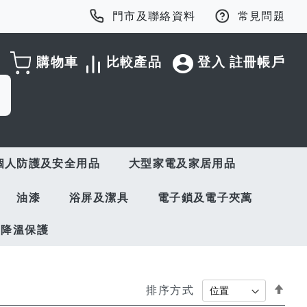
門市及聯絡資料
常見問題
購物車
比較產品
登入
註冊帳戶
個人防護及安全用品
大型家電及家居用品
油漆
浴屏及潔具
電子鎖及電子夾萬
與降溫保護
Set
排序方式
Des