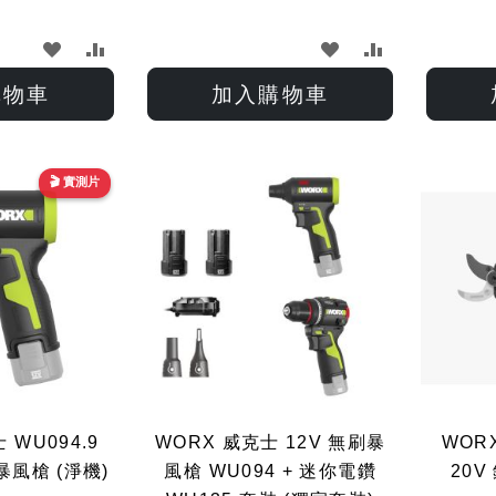
加
加
加
加
入
入
入
入
購物車
加入購物車
願
比
願
比
望
較
望
較
🎬 實測片
清
清
單
單
 WU094.9
WORX 威克士 12V 無刷暴
WORX
暴風槍 (淨機)
風槍 WU094 + 迷你電鑽
20V