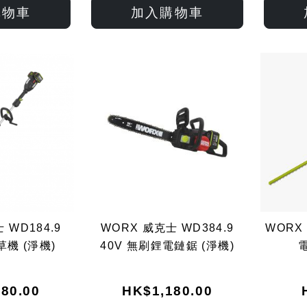
入
入
入
入
購物車
加入購物車
願
比
願
比
望
較
望
較
清
清
單
單
 WD184.9
WORX 威克士 WD384.9
WORX 
草機 (淨機)
40V 無刷鋰電鏈鋸 (淨機)
80.00
HK$1,180.00