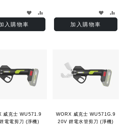
加
加
加
加
入
入
入
入
加入購物車
加入購物車
願
比
願
比
望
較
望
較
清
清
單
單
 威克士 WU571.9
WORX 威克士 WU571G.9
 鋰電電剪刀 (淨機)
20V 鋰電水管剪刀 (淨機)