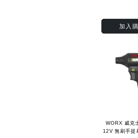
加入
WORX 威克士
12V 無刷手提