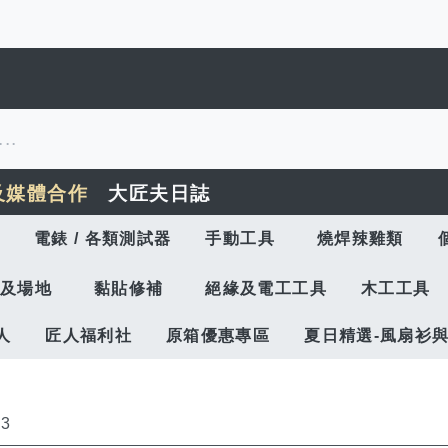
及媒體合作
大匠夫日誌
電錶 / 各類測試器
手動工具
燒焊辣雞類
及場地
黏貼修補
絕緣及電工工具
木工工具
人
匠人福利社
原箱優惠專區
夏日精選-風扇衫
23