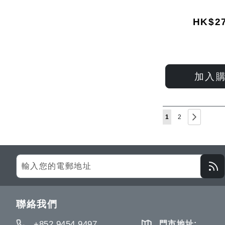
HK$27
加入
Page
You're currently rea
Page
Page
下一步
1
2
Sign
Up
for
Our
聯絡我們
Newsletter:
+852 9454 9497
門市地址: