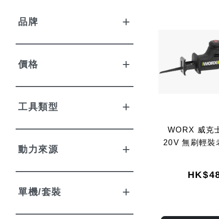
品牌
價格
工具類型
WORX 威克士
20V 無刷輕裝
動力來源
HK$48
單機/套裝