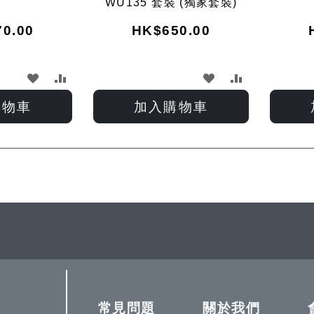
WU135 套裝 (獨家套裝)
0.00
HK$650.00
加
加
加
加
入
入
入
入
購物車
加入購物車
願
比
願
比
望
較
望
較
ding page
清
清
單
單
常見問題
關於我們