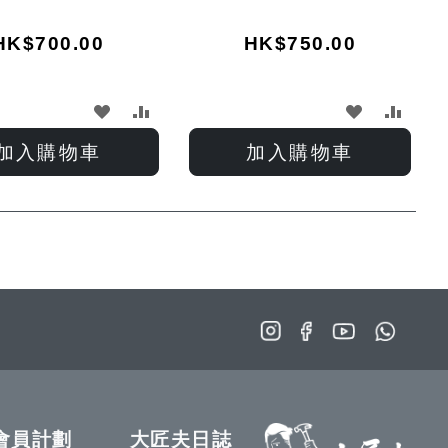
HK$700.00
HK$750.00
加
加
加
加
入
入
入
入
加入購物車
加入購物車
願
比
願
比
望
較
望
較
清
清
單
單
會員計劃
大匠夫日誌