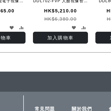
 智能電子視像對
DDL702-FVP 人臉視像智能
DDL
門鎖
鎖
65.00
HK$5,210.00
H
HK$6,380.00
H
加
加
加
加
入
入
入
入
購物車
加入購物車
願
比
願
比
望
較
望
較
ding page
e
步
清
清
單
單
常見問題
關於我們