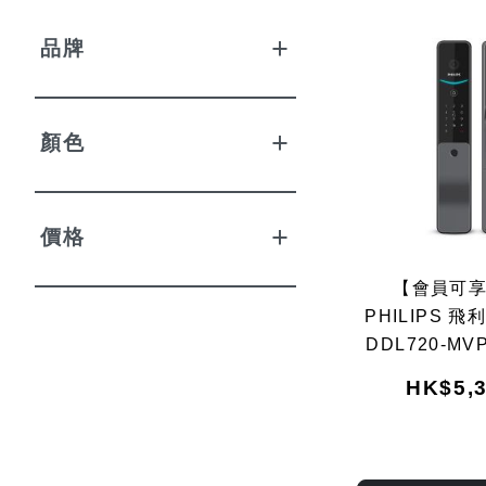
品牌
顏色
價格
【會員可
PHILIPS 飛利
DDL720-M
智能鎖 (
HK$5,3