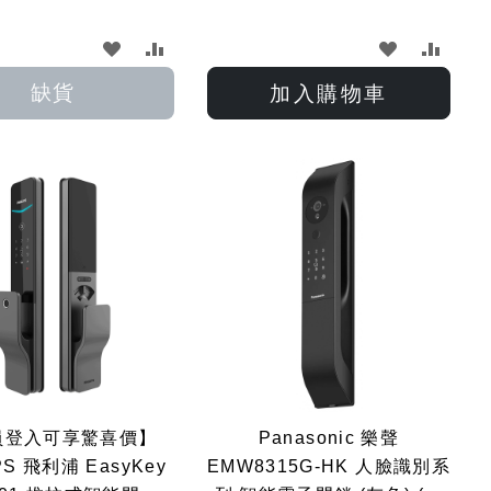
加
加
加
加
入
入
入
入
缺貨
加入購物車
願
比
願
比
望
較
望
較
清
清
單
單
員登入可享驚喜價】
Panasonic 樂聲
 飛利浦 EasyKey
EMW8315G-HK 人臉識別系