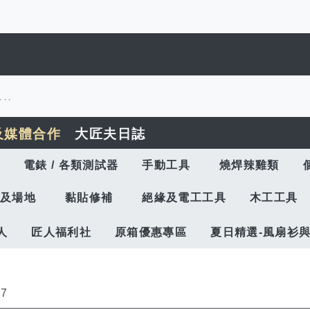
及媒體合作
大匠夫日誌
電錶 / 各類測試器
手動工具
燒焊辣雞類
及場地
黏貼修補
絕緣及電工工具
木工工具
人
匠人福利社
原箱優惠專區
夏日精選-風扇衫
27