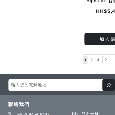
Alpha VP
講
HK$5,4
加入
Page
You're currently rea
Page
Page
Pag
下一
1
2
3
Sign
Up
for
Our
聯絡我們
Newsletter:
+852 9454 9497
門市地址: