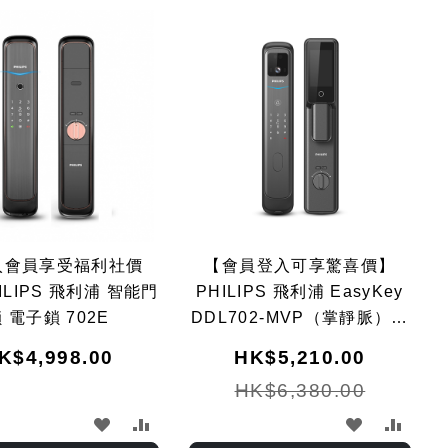
Dir
入會員享受福利社價
【會員登入可享驚喜價】
ILIPS 飛利浦 智能門
PHILIPS 飛利浦 EasyKey
 電子鎖 702E
DDL702-MVP（掌靜脈）電
子鎖
K$4,998.00
HK$5,210.00
HK$6,380.00
加
加
加
加