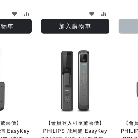
加
加
加
加
入
入
入
入
購物車
加入購物車
願
比
願
比
望
較
望
較
清
清
單
單
享驚喜價】
【會員登入可享驚喜價】
【會
浦 EasyKey
PHILIPS 飛利浦 EasyKey
PHILIPS