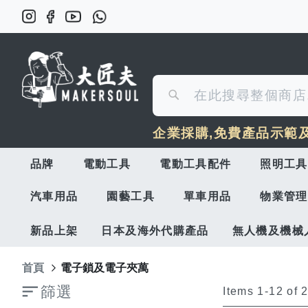
搜
搜
尋
企業採購,免費產品示範
尋
品牌
電動工具
電動工具配件
照明工具
汽車用品
園藝工具
單車用品
物業管理
新品上架
日本及海外代購產品
無人機及機械
首頁
電子鎖及電子夾萬
篩選
Items
1
-
12
of