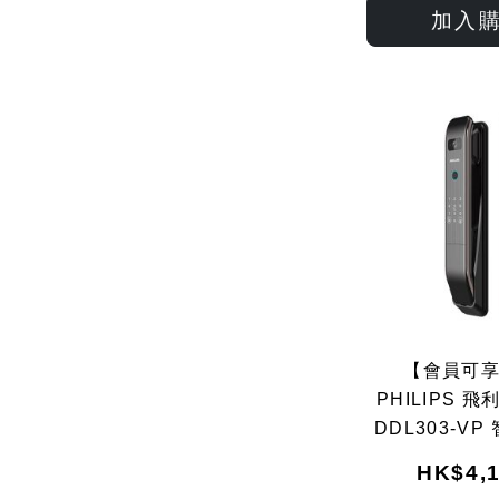
加入
【會員可
PHILIPS 飛利
DDL303-V
(門眼功能)(曜
HK$4,1