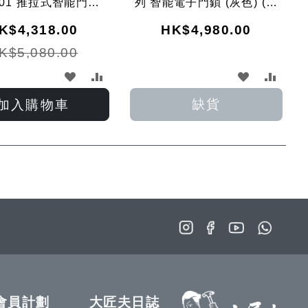
801 推拉式智能門鎖
列 智能電子門鎖 (灰色) (已
（星空灰）
包基本安裝)
K$4,318.00
HK$4,980.00
K$5,080.00
加
加
加
加
入
入
入
入
缺貨
加入購物車
願
比
願
比
望
較
望
較
清
清
單
單
會員計劃
大匠夫日誌