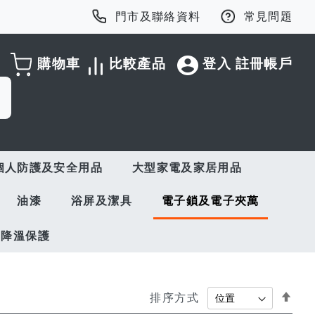
門市及聯絡資料
常見問題
購物車
比較產品
登入
註冊帳戶
個人防護及安全用品
大型家電及家居用品
油漆
浴屏及潔具
電子鎖及電子夾萬
與降溫保護
Set
排序方式
Des