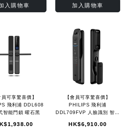
入
入
入
入
加入購物車
加入購物車
願
比
願
比
望
較
望
較
清
清
單
單
會員可享驚喜價】
【會員可享驚喜價】
IPS 飛利浦 DDL608
PHILIPS 飛利浦
式智能門鎖 曜石黑
DDL709FVP 人臉識別 智能
門鎖 電子鎖
K$1,938.00
HK$6,910.00