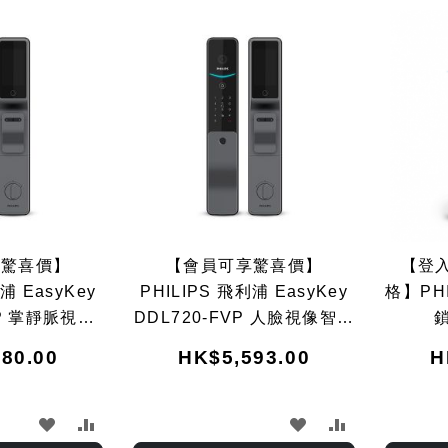
享驚喜價】
【會員可享驚喜價】
【登
浦 EasyKey
PHILIPS 飛利浦 EasyKey
格】PH
VP 掌靜脈視像
DDL720-FVP 人臉視像智能
鎖
星空灰)
鎖 (星空灰)
80.00
HK$5,593.00
H
加
加
加
加