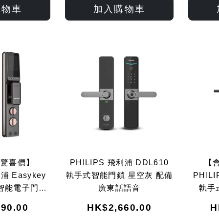
入
入
入
入
購物車
加入購物車
願
比
願
比
望
較
望
較
清
清
單
單
享驚喜價】
PHILIPS 飛利浦 DDL610
【
浦 Easykey
執手式智能門鎖 星空灰 配備
PHIL
P 智能電子門鎖
廣東話語音
執手
石黑/古銅紅)
90.00
HK$2,660.00
H