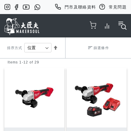
門市及聯絡資料
常見問題
Toggle Nav
Set
排序方式
篩選條件
Items
1
-
12
of
29
Descending
Direction