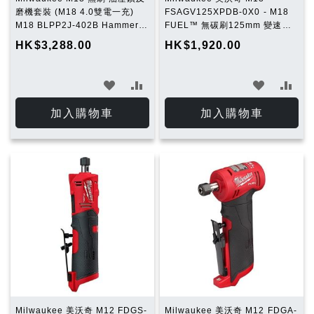
磨機套裝 (M18 4.0雙電一充)
FSAGV125XPDB-0X0 - M18
M18 BLPP2J-402B Hammer
FUEL™ 無碳刷125mm 變速速
SAG Combo Contractor Kit
停角磨機 (淨機)
HK$3,288.00
HK$1,920.00
加
加
加
加
入
入
入
入
加入購物車
加入購物車
願
比
願
比
望
較
望
較
清
清
單
單
Milwaukee 美沃奇 M12 FDGS-
Milwaukee 美沃奇 M12 FDGA-