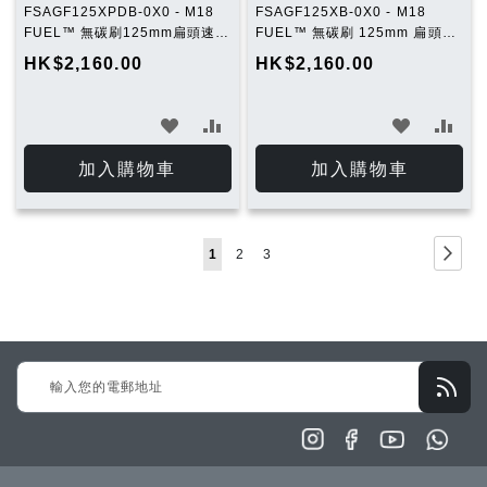
FSAGF125XPDB-0X0 - M18
FSAGF125XB-0X0 - M18
FUEL™ 無碳刷125mm扁頭速停
FUEL™ 無碳刷 125mm 扁頭速
角磨機 (安全制開關) (淨機)
停角磨機 (推制開關) (淨機)
HK$2,160.00
HK$2,160.00
加
加
加
加
入
入
入
入
加入購物車
加入購物車
願
比
願
比
望
較
望
較
Page
Page
下
You're
Page
Page
1
2
3
清
清
一
currently
單
單
步
reading
page
Sign
Up
for
Our
Newsletter: