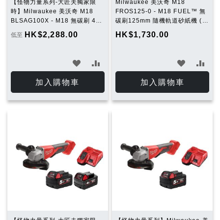
【怪物力量系列-大匠夫獨家限
Milwaukee 美沃奇 M18
時】Milwaukee 美沃奇 M18
FROS125-0 - M18 FUEL™ 無
BLSAG100X - M18 無碳刷 4"
碳刷125mm 隨機軌道砂紙機 (淨
100 mm 角磨機 (推制開關)
機)
HK$2,288.00
HK$1,730.00
低至
(5.0Ah電池 x 1 + 4.0Ah電池 x
1 及充電器套裝）
加
加
加
加
入
入
入
入
加入購物車
加入購物車
願
比
願
比
望
較
望
較
清
清
單
單