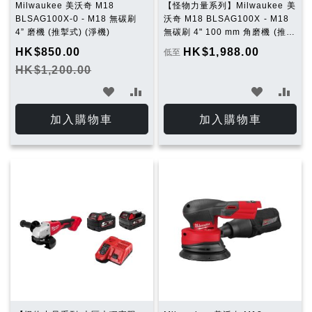
Milwaukee 美沃奇 M18
【怪物力量系列】Milwaukee 美
BLSAG100X-0 - M18 無碳刷
沃奇 M18 BLSAG100X - M18
4” 磨機​ (推掣式) (淨機)
無碳刷 4" 100 mm 角磨機 (推制
開關) (5.0Ah 電池 x 1 及充電器
HK$850.00
HK$1,988.00
低至
套裝)
HK$1,200.00
加
加
加
加
入
入
入
入
加入購物車
加入購物車
願
比
願
比
望
較
望
較
清
清
單
單