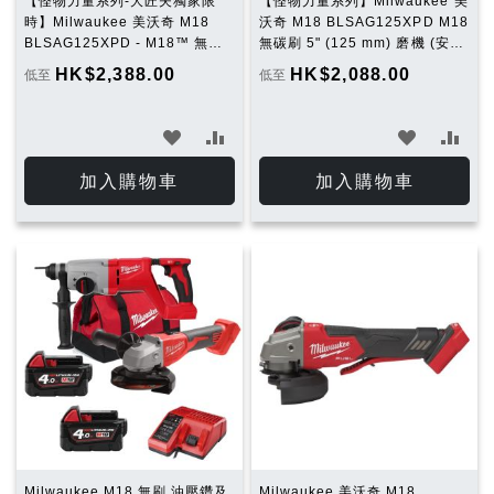
【怪物力量系列-大匠夫獨家限
【怪物力量系列】Milwaukee 美
時】Milwaukee 美沃奇 M18
沃奇 M18 BLSAG125XPD M18
BLSAG125XPD - M18™ 無碳
無碳刷 5" (125 mm) 磨機 (安全
刷 5" (125 mm) 磨機 (安全制開
制開關) (5.0Ah電池 x 1及充電
HK$2,388.00
HK$2,088.00
低至
低至
關) (5.0Ah電池 x 1 + 4.0Ah電
器套裝)
池 x 1 及充電器套裝）
加
加
加
加
入
入
入
入
加入購物車
加入購物車
願
比
願
比
望
較
望
較
清
清
單
單
Milwaukee M18 無刷 油壓鑽及
Milwaukee 美沃奇 M18