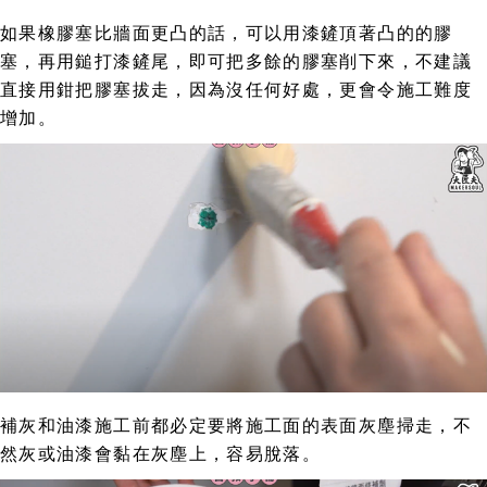
如果橡膠塞比牆面更凸的話，可以用漆鏟頂著凸的的膠
塞，再用鎚打漆鏟尾，即可把多餘的膠塞削下來，不建議
直接用鉗把膠塞拔走，因為沒任何好處，更會令施工難度
增加。
補灰和油漆施工前都必定要將施工面的表面灰塵掃走，不
然灰或油漆會黏在灰塵上，容易脫落。