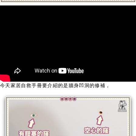
今天家居自救手冊要介紹的是牆身凹洞的修補，