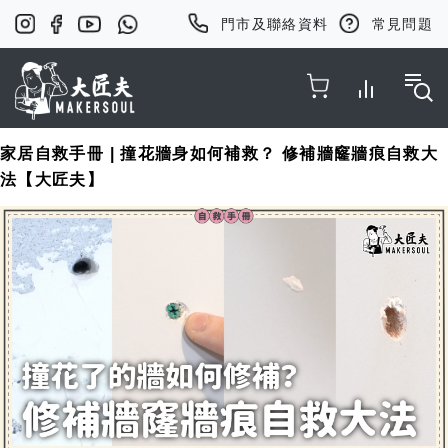
門市及聯絡資料
常見問題
Toggle Nav
家居自救手冊 | 撞花牆身如何補救？ 修補牆窿牆痕自救大
法【大匠夫】