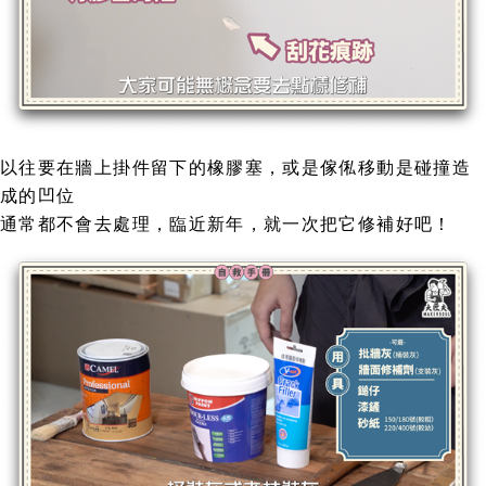
以往要在牆上掛件留下的橡膠塞，或是傢俬移動是碰撞造
成的凹位
通常都不會去處理，臨近新年，就一次把它修補好吧！