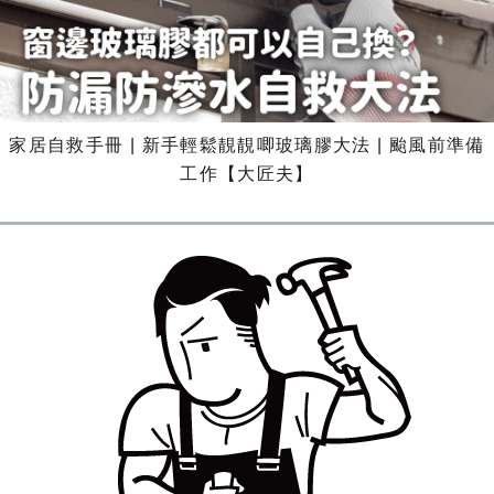
家居自救手冊 | 新手輕鬆靚靚唧玻璃膠大法 | 颱風前準備
工作【大匠夫】