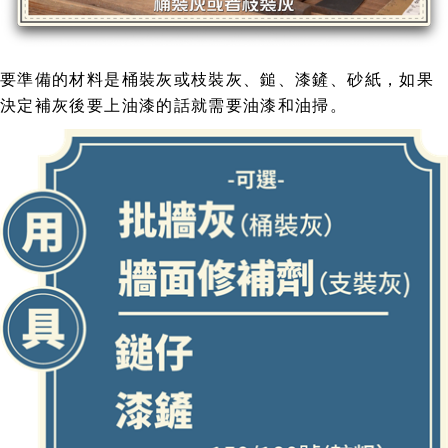
要準備的材料是桶裝灰或枝裝灰、鎚、漆鏟、砂紙，如果
決定補灰後要上油漆的話就需要油漆和油掃。