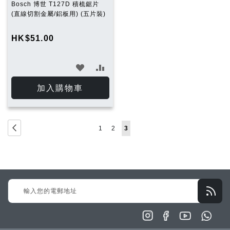
Bosch 博世 T127D 積梳鋸片
(直線切割金屬/鋁板用) (五片裝)
HK$51.00
加
加
入
入
加入購物車
願
比
望
較
Page
Page
Previous
Page
Page
You're
1
2
3
清
currently
單
reading
page
Sign
Up
for
Our