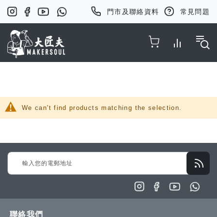
門市及聯絡資料
常見問題
Toggle Nav
We can't find products matching the selection.
Sign
Up
for
Our
Newsletter:
聯絡我們