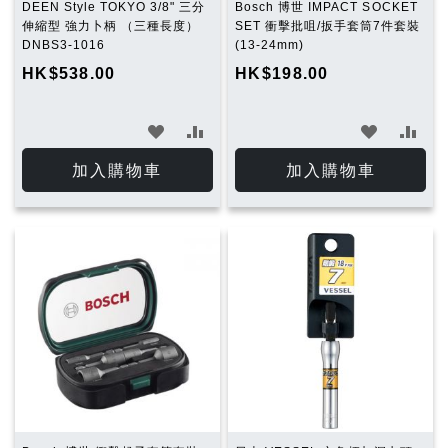
DEEN Style TOKYO 3/8" 三分
Bosch 博世 IMPACT SOCKET
伸縮型 強力卜柄 （三種長度）
SET 衝擊批咀/扳手套筒7件套裝
DNBS3-1016
(13-24mm)
HK$538.00
HK$198.00
加
加
加
加
入
入
入
入
加入購物車
加入購物車
願
比
願
比
望
較
望
較
清
清
單
單