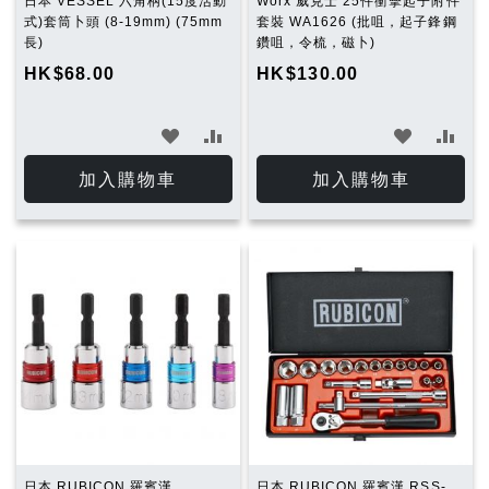
日本 VESSEL 六角柄(15度活動
Worx 威克士 25件衝擊起子附件
式)套筒卜頭 (8-19mm) (75mm
套裝 WA1626 (批咀，起子鋒鋼
長)
鑽咀，令梳，磁卜)
HK$68.00
HK$130.00
加
加
加
加
入
入
入
入
加入購物車
加入購物車
願
比
願
比
望
較
望
較
清
清
單
單
日本 RUBICON 羅賓漢
日本 RUBICON 羅賓漢 RSS-