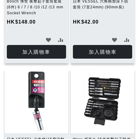
Bosch 博世 衝擊起子套筒套裝
日本 VESSEL 六角柄加深卜頭
(6件) 6 / 7 / 8 /10 /12 /13 mm
套筒 (7至24mm) (90mm長)
Socket Wrench
HK$148.00
HK$42.00
加
加
加
加
入
入
入
入
加入購物車
加入購物車
願
比
願
比
望
較
望
較
清
清
單
單