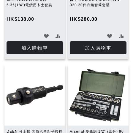
6.35(1/4″)電鑽用卜士套裝
020 20件六角套筒套裝
HK$138.00
HK$280.00
加
加
加
加
入
入
入
入
加入購物車
加入購物車
願
比
願
比
望
較
望
較
清
清
單
單
DEEN 可上鎖 套筒六角起子接桿
Arsenal 愛森諾 1/2" (四分) 90