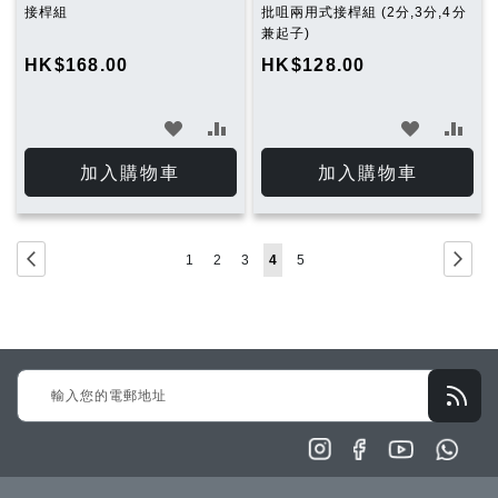
接桿組
批咀兩用式接桿組 (2分,3分,4分
兼起子)
HK$168.00
HK$128.00
加
加
加
加
入
入
入
入
加入購物車
加入購物車
願
比
願
比
望
較
望
較
Page
Page
Previous
Page
下
Page
Page
Page
You're
Page
1
2
3
4
5
清
清
一
currently
單
單
步
reading
page
Sign
Up
for
Our
Newsletter: