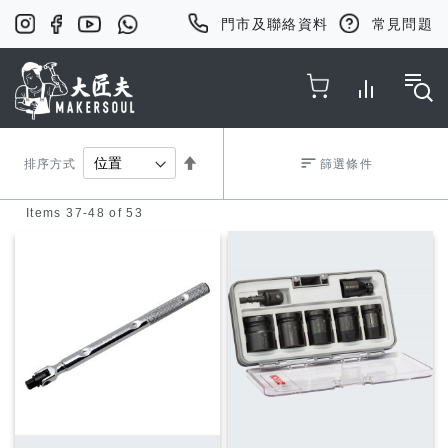
門市及聯絡資料
常見問題
Toggle Nav
Set
排序方式
篩選條件
Items
37
-
48
of
53
Descending
Direction