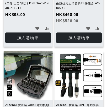
(二分/三分/四分) DNLSA-1414
齒超扭力止滑套筒24件組合 AS-
3814 1214
80763
HK$98.00
HK$468.00
HK$528.00
加
加
加
加
入
入
入
入
加入購物車
加入購物車
願
比
願
比
望
較
望
較
清
清
單
單
Arsenal 愛森諾 40in1電動搖頭
Arsenal 愛森諾 3PC 電動套筒