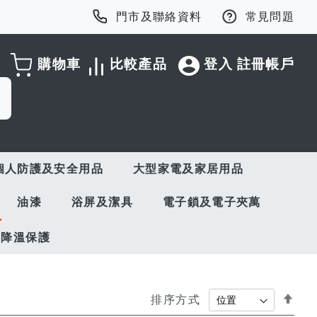
門市及聯絡資料
常見問題
購物車
比較產品
登入
註冊帳戶
個人防護及安全用品
大型家電及家居用品
油漆
浴屏及潔具
電子鎖及電子夾萬
與降溫保護
Set
排序方式
Des