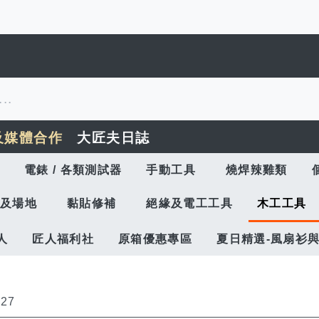
及媒體合作
大匠夫日誌
電錶 / 各類測試器
手動工具
燒焊辣雞類
及場地
黏貼修補
絕緣及電工工具
木工工具
人
匠人福利社
原箱優惠專區
夏日精選-風扇衫
f
27