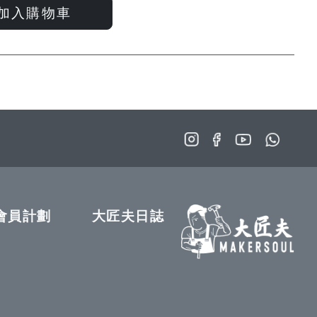
入
入
加入購物車
願
比
望
較
清
單
會員計劃
大匠夫日誌