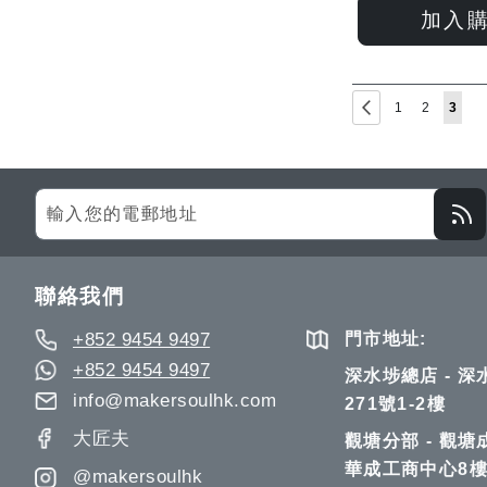
加入
Page
Page
Previous
Page
Page
You're
1
2
3
Sign
Up
for
Our
聯絡我們
Newsletter:
+852 9454 9497
門市地址:
+852 9454 9497
深水埗總店 - 
info@makersoulhk.com
271號1-2樓
大匠夫
觀塘分部 - 觀塘
華成工商中心8樓
@makersoulhk