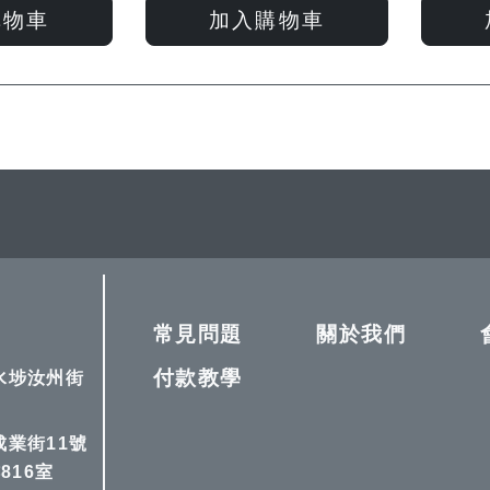
入
入
入
入
購物車
加入購物車
願
比
願
比
望
較
望
較
 currently reading page
清
清
單
單
常見問題
關於我們
付款教學
深水埗汝州街
成業街11號
816室