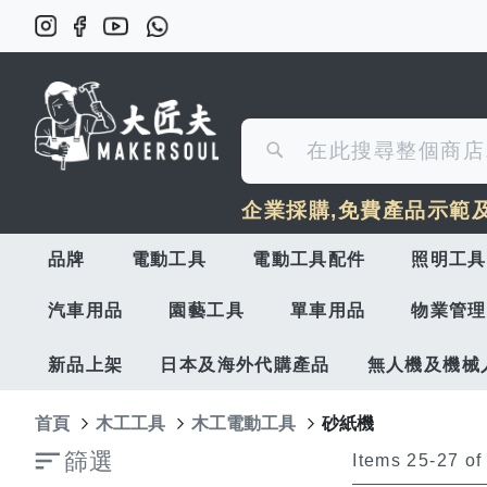
搜
搜
尋
企業採購,免費產品示範
尋
品牌
電動工具
電動工具配件
照明工具
汽車用品
園藝工具
單車用品
物業管理
新品上架
日本及海外代購產品
無人機及機械
首頁
木工工具
木工電動工具
砂紙機
篩選
Items
25
-
27
o