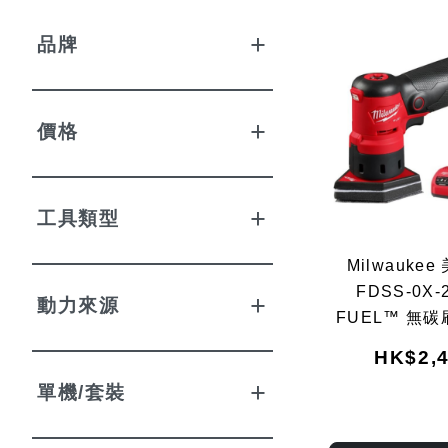
品牌
價格
工具類型
Milwaukee
FDSS-0X-2
動力來源
FUEL™ 無
機 (2.0Ah電池
HK$2,4
套裝
單機/套裝