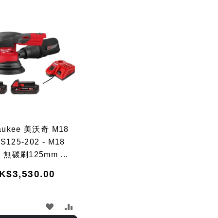
Dir
aukee 美沃奇 M18
S125-202 - M18
™ 無碳刷125mm 隨機
機 (2.0Ah電池 x 2
K$3,530.00
及充電器套裝)
加
加