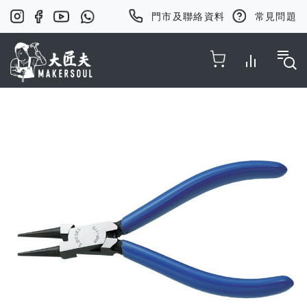
門市及聯絡資料
常見問題
Toggle Nav
Skip
to
the
end
of
the
images
gallery