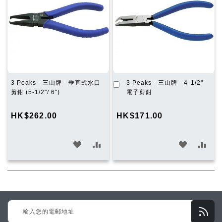
清
清
單
單
加
3 Peaks - 三山牌 - 垂直式水口
3 Peaks - 三山牌 - 4-1/2"
入
剪鉗 (5-1/2"/ 6")
電子剪鉗
購
物
HK$262.00
HK$171.00
車
加
加
加
加
入
入
入
入
願
比
願
比
望
較
望
較
Sign
清
清
Up