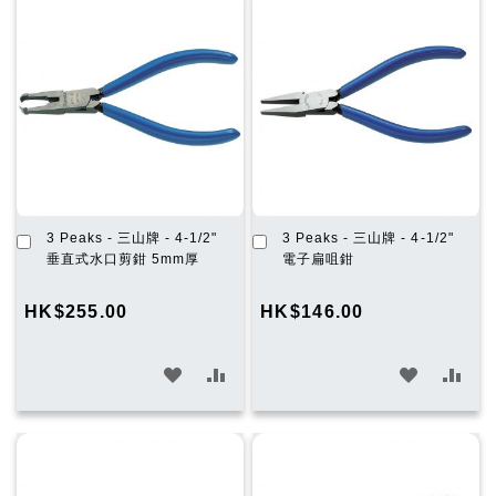
願
比
願
比
望
較
望
較
清
清
單
單
加
加
3 Peaks - 三山牌 - 4-1/2"
3 Peaks - 三山牌 - 4-1/2"
入
入
垂直式水口剪鉗 5mm厚
電子扁咀鉗
購
購
物
物
HK$255.00
HK$146.00
車
車
加
加
加
加
入
入
入
入
願
比
願
比
望
較
望
較