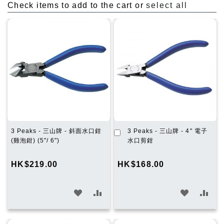
Check items to add to the cart or
select all
加
3 Peaks - 三山牌 - 斜面水口鉗
3 Peaks - 三山牌 - 4" 電子
入
(雞泡鉗) (5"/ 6")
水口剪鉗
購
物
HK$219.00
HK$168.00
車
加
加
加
加
入
入
入
入