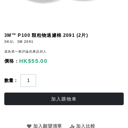
Skip
3M™ P100 顆粒物過濾棉 2091 (2片)
to
SKU
3M 2091
the
成為第一個評論此產品的人
beginning
HK$55.00
of
the
images
數量
gallery
加入購物車
加入願望清單
加入比較