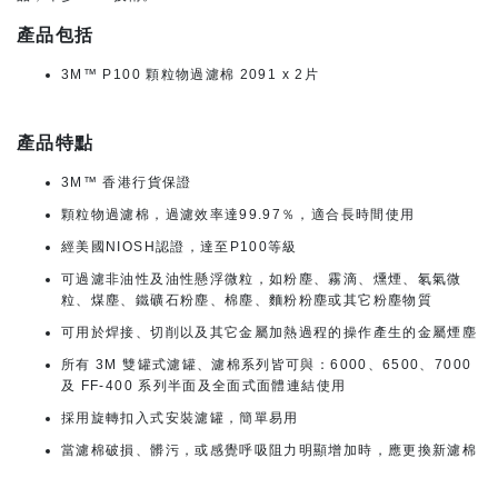
產品包括
3M™ P100 顆粒物過濾棉 2091 x 2片
產品特點
3M™ 香港行貨保證
顆粒物過濾棉，過濾效率達99.97％，適合長時間使用
經美國NIOSH認證，達至P100等級
可過濾非油性及油性懸浮微粒，如粉塵、霧滴、燻煙、氡氣微
粒、煤塵、鐵礦石粉塵、棉塵、麵粉粉塵或其它粉塵物質
可用於焊接、切削以及其它金屬加熱過程的操作產生的金屬煙塵
所有 3M 雙罐式濾罐、濾棉系列皆可與：6000、6500、7000
及 FF-400 系列半面及全面式面體連結使用
採用旋轉扣入式安裝濾罐，簡單易用
當濾棉破損、髒污，或感覺呼吸阻力明顯增加時，應更換新濾棉