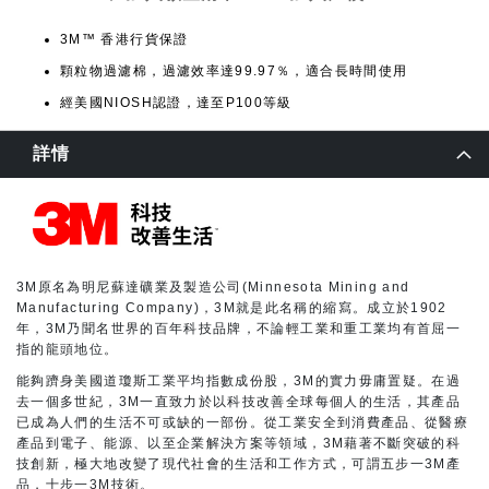
3M™ 香港行貨保證
顆粒物過濾棉，過濾效率達99.97％，適合長時間使用
經美國NIOSH認證，達至P100等級
詳情
3M原名為明尼蘇達礦業及製造公司(Minnesota Mining and
Manufacturing Company)，3M就是此名稱的縮寫。成立於1902
年，3M乃聞名世界的百年科技品牌，不論輕工業和重工業均有首屈一
指的龍頭地位。
能夠躋身美國道瓊斯工業平均指數成份股，3M的實力毋庸置疑。在過
去一個多世紀，3M一直致力於以科技改善全球每個人的生活，其產品
已成為人們的生活不可或缺的一部份。從工業安全到消費產品、從醫療
產品到電子、能源、以至企業解決方案等領域，3M藉著不斷突破的科
技創新，極大地改變了現代社會的生活和工作方式，可謂五步一3M產
品，十步一3M技術。