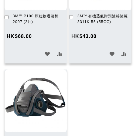
加
加
3M™ P100 顆粒物過濾棉
3M™ 有機蒸氣附預濾棉濾罐
入
入
2097 (2片)
3311K-55 (55CC)
購
購
物
物
HK$68.00
HK$43.00
車
車
加
加
加
加
入
入
入
入
願
比
願
比
望
較
望
較
清
清
單
單