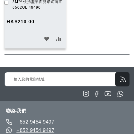
加
3M™ 快拆型半面雙罐式面罩
入
6502QL 49490
購
物
HK$210.00
車
加
加
入
入
願
比
望
較
Sign
清
Up
單
for
Our
Newsletter:
聯絡我們
+852 9454 9497
+852 9454 9497