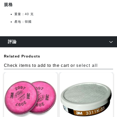
規格
重量：40 克
產地：韓國
評論
Related Products
Check items to add to the cart or
select all