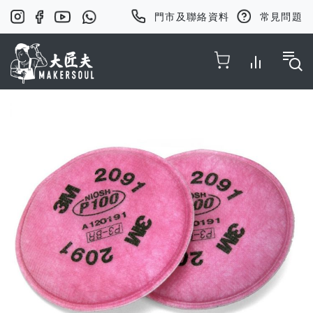
門市及聯絡資料
常見問題
Toggle Nav
Skip
to
the
end
of
the
images
gallery