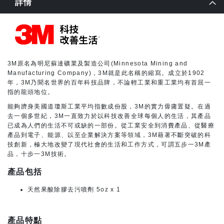
詳情
3M原名為明尼蘇達礦業及製造公司(Minnesota Mining and
Manufacturing Company)，3M就是此名稱的縮寫。成立於1902
年，3M乃聞名世界的百年科技品牌，不論輕工業和重工業均有首屈一
指的龍頭地位。
能夠躋身美國道瓊斯工業平均指數成份股，3M的實力毋庸置疑。在過
去一個多世紀，3M一直致力於以科技改善全球每個人的生活，其產品
已成為人們的生活不可或缺的一部份。從工業安全到消費產品、從醫療
產品到電子、能源、以至企業解決方案等領域，3M藉著不斷突破的科
技創新，極大地改變了現代社會的生活和工作方式，可謂五步一3M產
品，十步一3M技術。
產品包括
天然果酸除膠去污噴劑 5oz x 1
產品特點