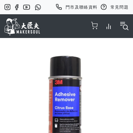
門市及聯絡資料
常見問題
Toggle Nav
Skip
to
the
end
of
the
images
gallery