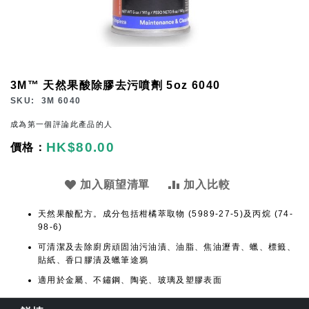
Skip
3M™ 天然果酸除膠去污噴劑 5oz 6040
to
SKU
3M 6040
the
成為第一個評論此產品的人
beginning
HK$80.00
of
the
images
加入願望清單
加入比較
gallery
天然果酸配方。成分包括柑橘萃取物 (5989-27-5)及丙烷 (74-
98-6)
可清潔及去除廚房頑固油污油漬、油脂、焦油瀝青、蠟、標籤、
貼紙、香口膠漬及蠟筆途鴉
適用於金屬、不鏽鋼、陶瓷、玻璃及塑膠表面