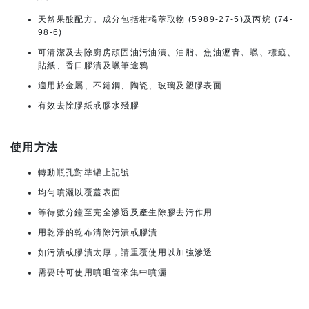
天然果酸配方。成分包括柑橘萃取物 (5989-27-5)及丙烷 (74-
98-6)
可清潔及去除廚房頑固油污油漬、油脂、焦油瀝青、蠟、標籤、
貼紙、香口膠漬及蠟筆途鴉
適用於金屬、不鏽鋼、陶瓷、玻璃及塑膠表面
有效去除膠紙或膠水殘膠
使用方法
轉動瓶孔對準罐上記號
均勻噴灑以覆蓋表面
等待數分鐘至完全滲透及產生除膠去污作用
用乾淨的乾布清除污漬或膠漬
如污漬或膠漬太厚，請重覆使用以加強滲透
需要時可使用噴咀管來集中噴灑