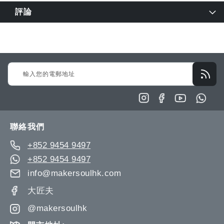
評論
Sign
Up
for
Our
Newsletter:
聯絡我們
+852 9454 9497
+852 9454 9497
info@makersoulhk.com
大匠夫
@makersoulhk