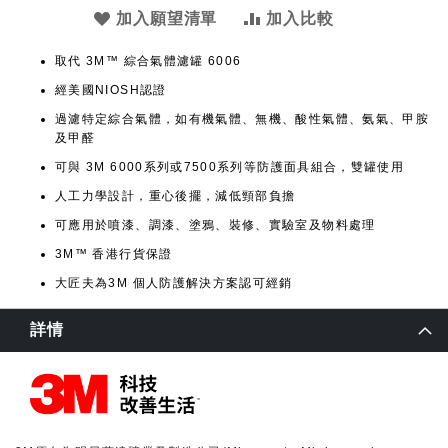
加入願望清單
加入比較
取代 3M™ 綜合氣體濾罐 6006
經美國NIOSH認證
過濾特定綜合氣體，如有機氣體、無機、酸性氣體、氨氣、甲胺
及甲醛
可與 3M 6000系列或7500系列等防護面具組合，雙罐使用
人工力學設計，重心後擺，減低頸部負擔
可應用於噴漆、調漆、塗鴉、裝修、實驗室及物料處理
3M™ 香港行貨保證
大匠夫為3M 個人防護解決方案認可經銷
詳情