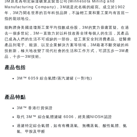
3M原名為明尼蘇達礦業及製造公司(Minnesota Mining and
Manufacturing Company)，3M就是此名稱的縮寫。成立於1902
年，3M乃聞名世界的百年科技品牌，不論輕工業和重工業均有首屈一
指的龍頭地位。
能夠躋身美國道瓊斯工業平均指數成份股，3M的實力毋庸置疑。在過
去一個多世紀，3M一直致力於以科技改善全球每個人的生活，其產品
已成為人們的生活不可或缺的一部份。從工業安全到消費產品、從醫療
產品到電子、能源、以至企業解決方案等領域，3M藉著不斷突破的科
技創新，極大地改變了現代社會的生活和工作方式，可謂五步一3M產
品，十步一3M技術。
產品包括
3M™ 6059 綜合氣體/蒸汽濾罐 (一對/包)
產品特點
3M™ 香港行貨保證
取代 3M™ 綜合氣體濾罐 6006，經美國NIOSH認證
過濾特定綜合氣體，如有有機蒸氣、無機蒸氣、酸性氣體、氨
氣、甲胺及甲醛