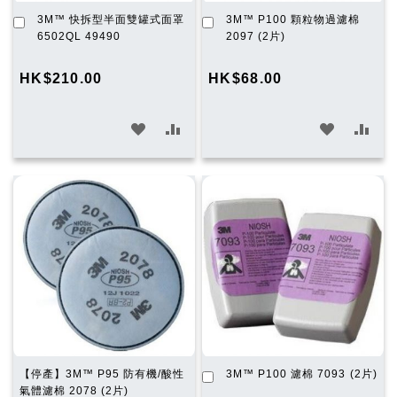
加
加
3M™ 快拆型半面雙罐式面罩
3M™ P100 顆粒物過濾棉
入
入
6502QL 49490
2097 (2片)
購
購
物
物
HK$210.00
HK$68.00
車
車
加
加
加
加
入
入
入
入
願
比
願
比
望
較
望
較
清
清
單
單
加
【停產】3M™ P95 防有機/酸性
3M™ P100 濾棉 7093 (2片)
入
氣體濾棉 2078 (2片)