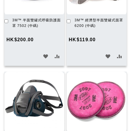
加
加
3M™ 半面雙罐式呼吸防護面
3M™ 經濟型半面雙罐式面罩
入
入
罩 7502 (中碼)
6200 (中碼)
購
購
物
物
HK$200.00
HK$119.00
車
車
加
加
加
加
入
入
入
入
願
比
願
比
望
較
望
較
清
清
單
單