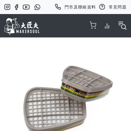
門市及聯絡資料
常見問題
Toggle Nav
Skip
to
the
end
of
the
images
gallery