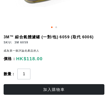
Skip
3M™ 綜合氣體濾罐 (一對/包) 6059 (取代 6006)
to
SKU
3M 6059
the
成為第一個評論此產品的人
beginning
HK$118.00
of
the
images
數量
gallery
加入購物車