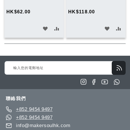
購
物
HK$62.00
HK$118.00
車
加
加
加
加
入
入
入
入
願
比
願
比
望
較
望
較
Sign
清
清
Up
單
單
for
Our
Newsletter:
聯絡我們
+852 9454 9497
+852 9454 9497
info@makersoulhk.com