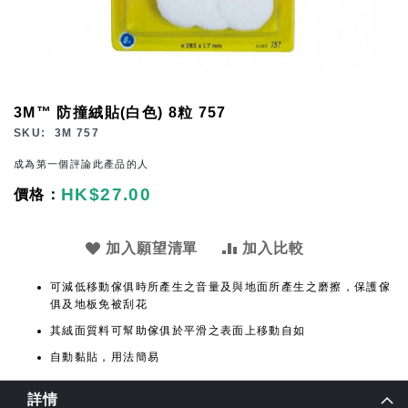
Skip
3M™ 防撞絨貼(白色) 8粒 757
to
SKU
3M 757
the
成為第一個評論此產品的人
beginning
HK$27.00
of
the
images
加入願望清單
加入比較
gallery
可減低移動傢俱時所產生之音量及與地面所產生之磨擦，保護傢
俱及地板免被刮花
其絨面質料可幫助傢俱於平滑之表面上移動自如
自動黏貼，用法簡易
詳情