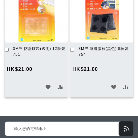
加
加
3M™ 防滑膠粒(透明) 12粒裝
3M™ 防滑膠粒(黑色) 8粒裝
入
入
751
754
購
購
物
物
HK$21.00
HK$21.00
車
車
加
加
加
加
入
入
入
入
願
比
願
比
望
較
望
較
Sign
清
清
Up