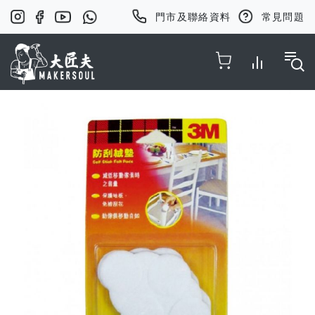
門市及聯絡資料
常見問題
Toggle Nav
Skip
to
the
end
of
the
images
gallery