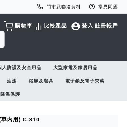
門市及聯絡資料
常見問題
購物車
比較產品
登入
註冊帳戶
個人防護及安全用品
大型家電及家居用品
油漆
浴屏及潔具
電子鎖及電子夾萬
與降溫保護
內用) C-310