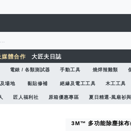
及媒體合作
大匠夫日誌
電錶 / 各類測試器
手動工具
燒焊辣雞類
及場地
黏貼修補
絕緣及電工工具
木工工具
人
匠人福利社
原箱優惠專區
夏日精選-風扇衫
3M™ 多功能除塵抹布(車