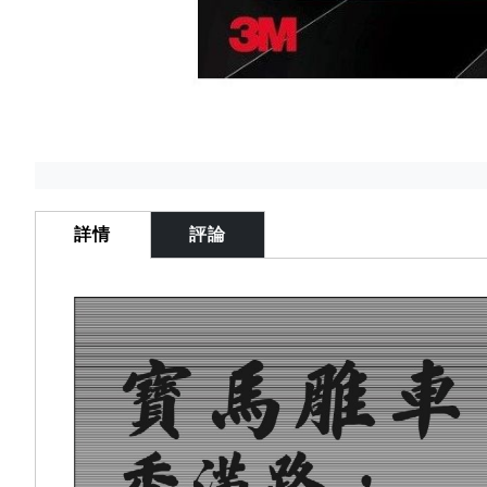
Skip
to
the
詳情
評論
beginning
of
the
images
gallery