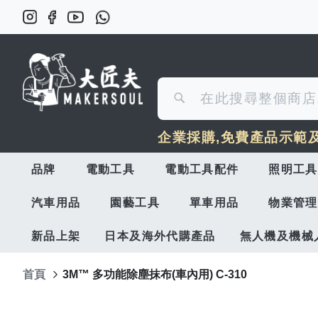
搜
搜
尋
企業採購,免費產品示範
尋
品牌
電動工具
電動工具配件
照明工具
汽車用品
園藝工具
單車用品
物業管理
新品上架
日本及海外代購產品
無人機及機械
首頁
3M™ 多功能除塵抹布(車內用) C-310
Skip
to