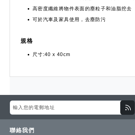
高密度纖維將物件表面的塵粒子和油脂挖去
可於汽車及家具使用，去塵防污
規格
尺寸:40 x 40cm
Sign
Up
for
Our
聯絡我們