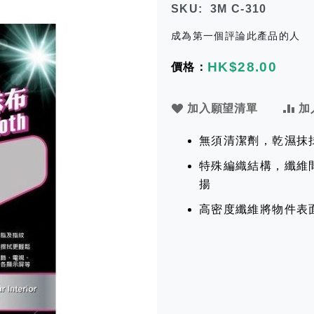
SKU
3M C-310
成為第一個評論此產品的人
HK$28.00
加入願望清單
加
無須清潔劑，乾濕抹
特殊編織結構，纖維
揚
高密度纖維將物件表