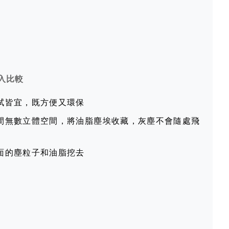
入比較
拭皆宜，既方便又環保
間無數立體空間，將油脂塵埃收藏，灰塵不會隨處飛
面的塵粒子和油脂挖去