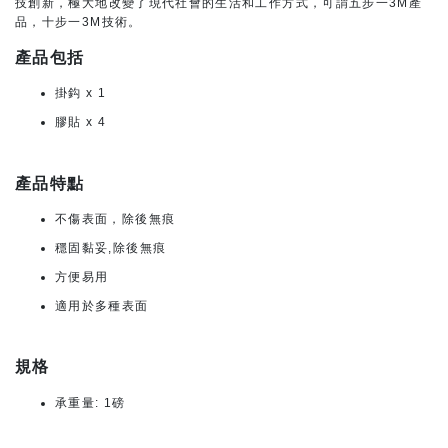
技創新，極大地改變了現代社會的生活和工作方式，可謂五步一3M產
品，十步一3M技術。
產品包括
掛鈎 x 1
膠貼 x 4
產品特點
不傷表面，除後無痕
穩固黏妥,除後無痕
方便易用
適用於多種表面
規格
承重量: 1磅