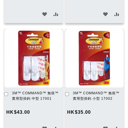
加
加
加
加
入
入
入
入
願
比
願
比
望
較
望
較
清
清
單
單
加
加
3M™ COMMAND™ 無痕™
3M™ COMMAND™ 無痕™
入
入
實用型掛鈎 中型 17001
實用型掛鈎 小型 17002
購
購
物
物
HK$43.00
HK$35.00
車
車