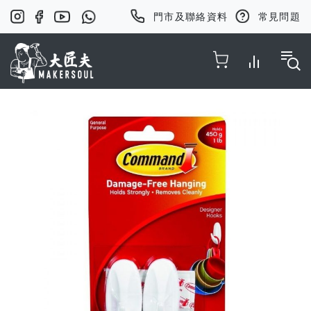
門市及聯絡資料
常見問題
Toggle Nav
Skip
to
the
end
of
the
images
gallery