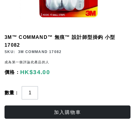
Skip
3M™ COMMAND™ 無痕™ 設計師型掛鈎 小型
to
17082
the
SKU
3M COMMAND 17082
beginning
成為第一個評論此產品的人
of
HK$34.00
the
images
gallery
數量
加入購物車