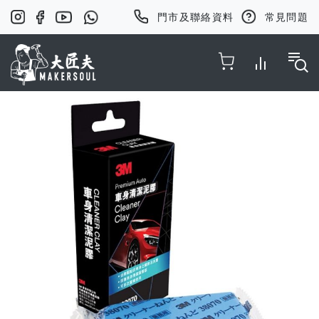
門市及聯絡資料
常見問題
Toggle Nav
Skip
to
the
end
of
the
images
gallery