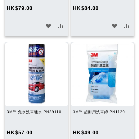
物
HK$79.00
HK$84.00
車
加
加
加
加
入
入
入
入
願
比
願
比
望
較
望
較
清
清
單
單
3M™ 免水洗車蠟水 PN39110
3M™ 超耐用洗車綿 PN1129
HK$57.00
HK$49.00