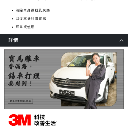
清除車身鐵粉及灰塵
回復車身順滑質感
可重複使用
詳情