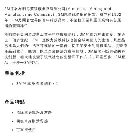
3M原名為明尼蘇達礦業及製造公司(Minnesota Mining and
Manufacturing Company)，3M就是此名稱的縮寫。成立於1902
年，3M乃聞名世界的百年科技品牌，不論輕工業和重工業均有首屈一
指的龍頭地位。
能夠躋身美國道瓊斯工業平均指數成份股，3M的實力毋庸置疑。在過
去一個多世紀，3M一直致力於以科技改善全球每個人的生活，其產品
已成為人們的生活不可或缺的一部份。從工業安全到消費產品、從醫療
產品到電子、能源、以至企業解決方案等領域，3M藉著不斷突破的科
技創新，極大地改變了現代社會的生活和工作方式，可謂五步一3M產
品，十步一3M技術。
產品包括
3M™ 車身清潔泥膠 x 1
產品特點
清除車身鐵粉及灰塵
回復車身順滑質感
可重複使用