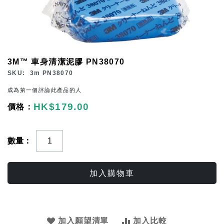
Skip
3M™ 車身清潔泥膠 PN38070
to
SKU
3m PN38070
the
成為第一個評論此產品的人
beginning
HK$179.00
of
the
images
數量
gallery
加入購物車
加入願望清單
加入比較