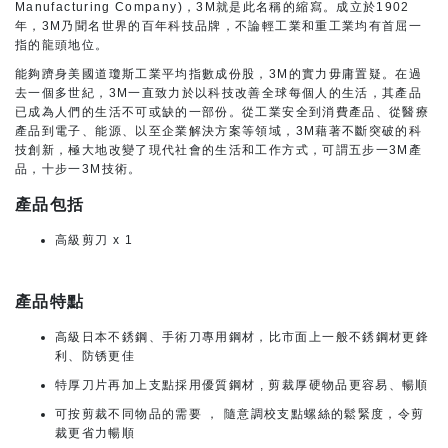
Manufacturing Company)，3M就是此名稱的縮寫。成立於1902
年，3M乃聞名世界的百年科技品牌，不論輕工業和重工業均有首屈一
指的龍頭地位。
能夠躋身美國道瓊斯工業平均指數成份股，3M的實力毋庸置疑。在過
去一個多世紀，3M一直致力於以科技改善全球每個人的生活，其產品
已成為人們的生活不可或缺的一部份。從工業安全到消費產品、從醫療
產品到電子、能源、以至企業解決方案等領域，3M藉著不斷突破的科
技創新，極大地改變了現代社會的生活和工作方式，可謂五步一3M產
品，十步一3M技術。
產品包括
高級剪刀 x 1
產品特點
高級日本不銹鋼、手術刀專用鋼材，比市面上一般不銹鋼材更鋒
利、防锈更佳
特厚刀片再加上支點採用優質鋼材 , 剪裁厚硬物品更容易、暢順
可按剪裁不同物品的需要 ， 隨意調校支點螺絲的鬆緊度，令剪
裁更省力暢順