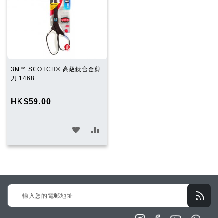
3M™ SCOTCH® 高級鈦合金剪
刀 1468
HK$59.00
加
加
入
入
願
比
望
較
Sign
清
Up
單
for