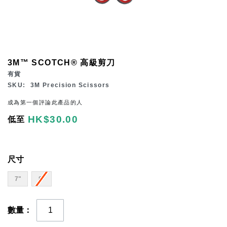
Skip
3M™ SCOTCH® 高級剪刀
to
有貨
the
SKU
3M Precision Scissors
beginning
成為第一個評論此產品的人
of
HK$30.00
低至
the
images
gallery
尺寸
7"
8"
數量