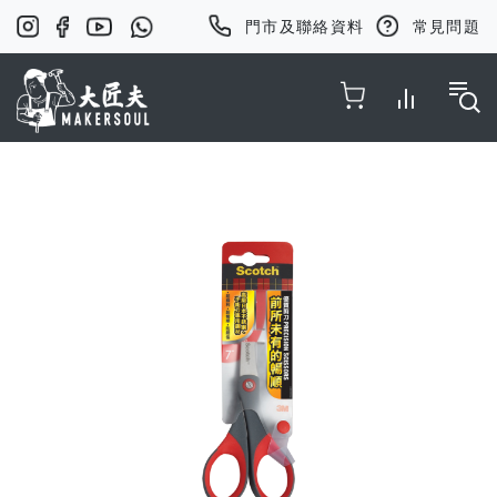
門市及聯絡資料
常見問題
Toggle Nav
Skip
to
the
end
of
the
images
gallery