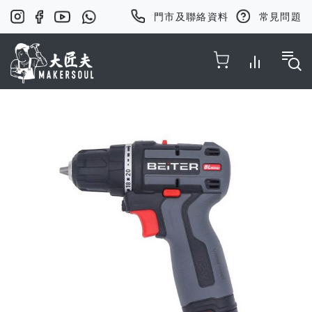
門市及聯絡資料
常見問題
Toggle Nav
Skip
to
the
end
of
the
images
gallery