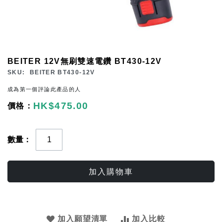
Skip
BEITER 12V無刷雙速電鑽 BT430-12V
to
SKU
BEITER BT430-12V
the
成為第一個評論此產品的人
beginning
HK$475.00
of
the
images
數量
gallery
加入購物車
加入願望清單
加入比較