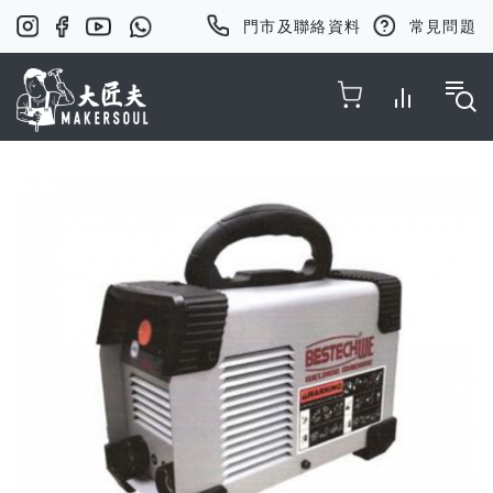
門市及聯絡資料
常見問題
Toggle Nav
Skip
to
the
end
of
the
images
gallery