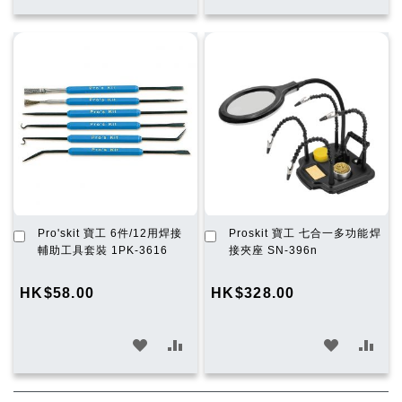
入
入
入
入
願
比
願
比
望
較
望
較
清
清
單
單
加
加
Pro'skit 寶工 6件/12用焊接
Proskit 寶工 七合一多功能焊
入
入
輔助工具套裝 1PK-3616
接夾座 SN-396n
購
購
物
物
HK$58.00
HK$328.00
車
車
加
加
加
加
入
入
入
入