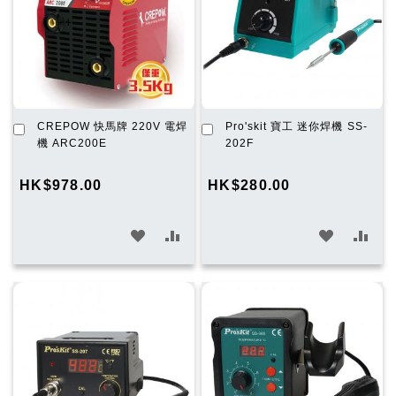
加
加
CREPOW 快馬牌 220V 電焊
Pro'skit 寶工 迷你焊機 SS-
入
入
機 ARC200E
202F
購
購
物
物
HK$978.00
HK$280.00
車
車
加
加
加
加
入
入
入
入
願
比
願
比
望
較
望
較
清
清
單
單