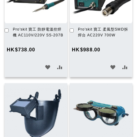
加
加
Pro'skit 寶工 防靜電溫控焊
Pro'skit 寶工 柔風型SMD拆
入
入
機 AC110V/220V SS-207B
焊台 AC220V 700W
購
購
物
物
HK$738.00
HK$988.00
車
車
加
加
加
加
入
入
入
入
願
比
願
比
望
較
望
較
清
清
單
單