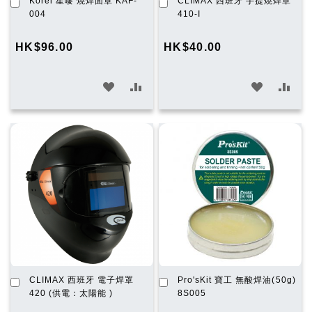
加
加
Korel 星嘜 燒焊面罩 KAF-
CLIMAX 西班牙 手提燒焊罩
入
入
004
410-I
購
購
物
物
HK$96.00
HK$40.00
車
車
加
加
加
加
入
入
入
入
願
比
願
比
望
較
望
較
清
清
單
單
加
加
CLIMAX 西班牙 電子焊罩
Pro'sKit 寶工 無酸焊油(50g)
入
入
420 (供電：太陽能 )
8S005
購
購