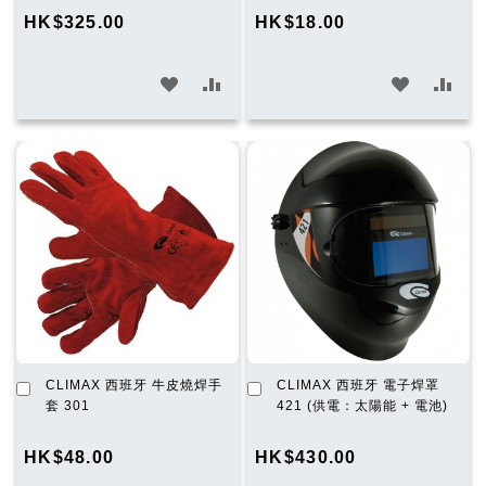
物
物
HK$325.00
HK$18.00
車
車
加
加
加
加
入
入
入
入
願
比
願
比
望
較
望
較
清
清
單
單
加
加
CLIMAX 西班牙 牛皮燒焊手
CLIMAX 西班牙 電子焊罩
入
入
套 301
421 (供電：太陽能 + 電池)
購
購
物
物
HK$48.00
HK$430.00
車
車