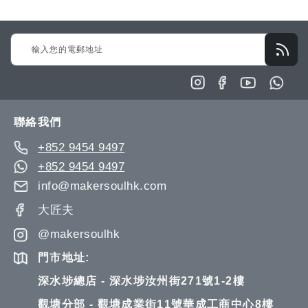
願
比
願
比
望
較
望
較
Sign
清
清
Up
單
單
for
Our
Newsletter:
聯絡我們
+852 9454 9497
+852 9454 9497
info@makersoulhk.com
大匠夫
@makersoulhk
門市地址:
深水埗總店 - 深水埗汝州街271號1-2樓
觀塘分部 - 觀塘成業街11號華成工商中心8樓