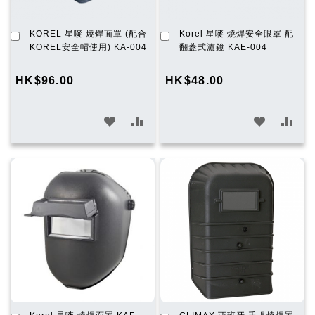
加
加
KOREL 星嘜 燒焊面罩 (配合
Korel 星嘜 燒焊安全眼罩 配
入
入
KOREL安全帽使用) KA-004
翻蓋式濾鏡 KAE-004
購
購
物
物
HK$96.00
HK$48.00
車
車
加
加
加
加
入
入
入
入
願
比
願
比
望
較
望
較
清
清
單
單