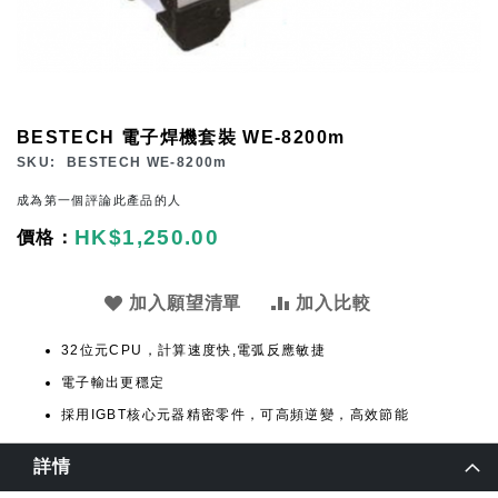
Skip
BESTECH 電子焊機套裝 WE-8200m
to
SKU
BESTECH WE-8200m
the
成為第一個評論此產品的人
beginning
HK$1,250.00
of
the
images
加入願望清單
加入比較
gallery
32位元CPU，計算速度快,電弧反應敏捷
電子輸出更穩定
採用IGBT核心元器精密零件，可高頻逆變，高效節能
詳情