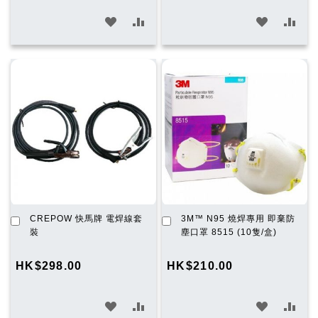
加
加
加
加
入
入
入
入
願
比
願
比
望
較
望
較
清
清
單
單
加
加
CREPOW 快馬牌 電焊線套
3M™ N95 燒焊專用 即棄防
入
入
裝
塵口罩 8515 (10隻/盒)
購
購
物
物
HK$298.00
HK$210.00
車
車
加
加
加
加