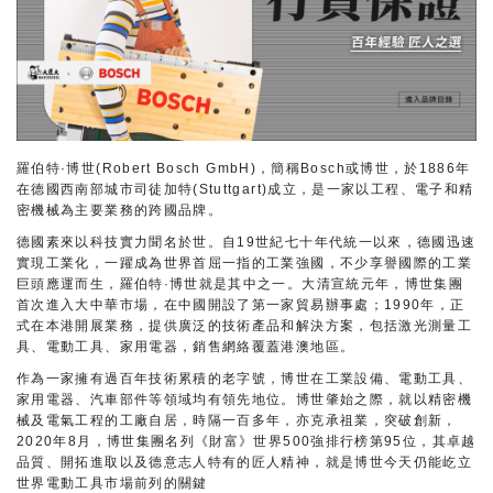
羅伯特·博世(Robert Bosch GmbH)，簡稱Bosch或博世，於1886年
在德國西南部城市司徒加特(Stuttgart)成立，是一家以工程、電子和精
密機械為主要業務的跨國品牌。
德國素來以科技實力聞名於世。自19世紀七十年代統一以來，德國迅速
實現工業化，一躍成為世界首屈一指的工業強國，不少享譽國際的工業
巨頭應運而生，羅伯特·博世就是其中之一。大清宣統元年，博世集團
首次進入大中華市場，在中國開設了第一家貿易辦事處；1990年，正
式在本港開展業務，提供廣泛的技術產品和解決方案，包括激光測量工
具、電動工具、家用電器，銷售網絡覆蓋港澳地區。
作為一家擁有過百年技術累積的老字號，博世在工業設備、電動工具、
家用電器、汽車部件等領域均有領先地位。博世肇始之際，就以精密機
械及電氣工程的工廠自居，時隔一百多年，亦克承祖業，突破創新，
2020年8月，博世集團名列《財富》世界500強排行榜第95位，其卓越
品質、開拓進取以及德意志人特有的匠人精神，就是博世今天仍能屹立
世界電動工具市場前列的關鍵