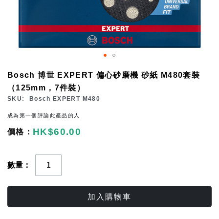
Skip
Bosch 博世 EXPERT 偏心砂磨機 砂紙 M480套裝
to
（125mm，7件裝）
the
SKU
Bosch EXPERT M480
beginning
成為第一個評論此產品的人
of
HK$60.00
the
images
gallery
數量
加入購物車