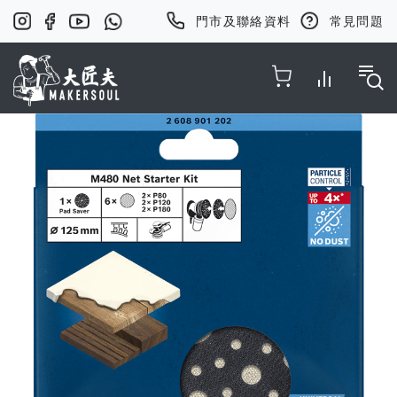
門市及聯絡資料
常見問題
Toggle Nav
Skip
to
the
end
of
the
images
gallery