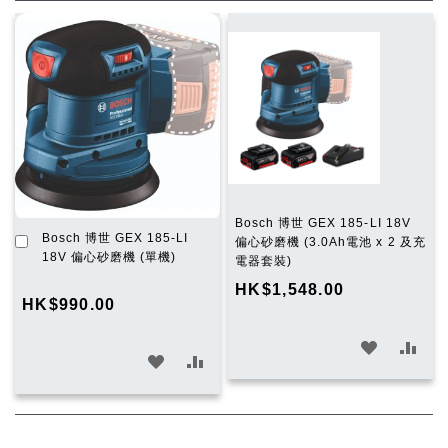
Bosch 博世 GEX 185-LI 18V
加
Bosch 博世 GEX 185-LI
偏心砂磨機 (3.0Ah電池 x 2 及充
入
18V 偏心砂磨機 (單機)
電器套裝)
購
HK$1,548.00
物
HK$990.00
車
加
加
加
加
入
入
入
入
願
比
願
比