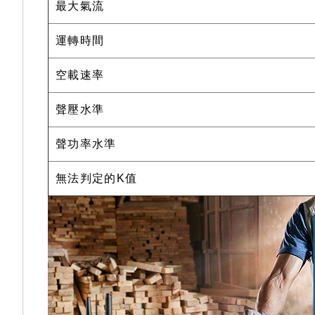
最大氣流
運轉時間
空載速率
聲壓水準
聲功率水準
無法判定的K值