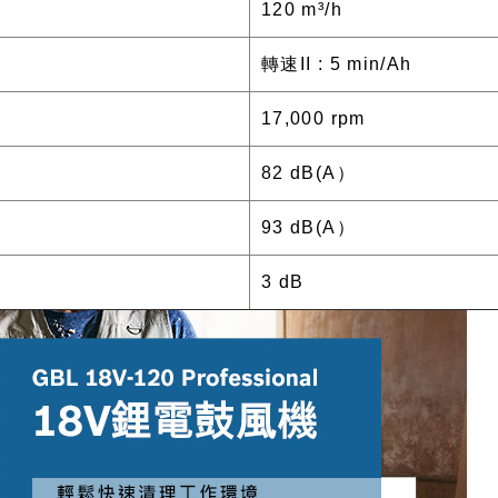
120 m³/h
轉速II : 5 min/Ah
17,000 rpm
82 dB(A）
93 dB(A）
3 dB