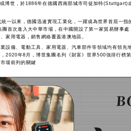
稱Bosch或博世，於1886年在德國西南部城市司徒加特(Stut
代統一以來，德國迅速實現工業化，一躍成為世界首屈一指
集團首次進入大中華市場，在中國開設了第一家貿易辦事處；
具、家用電器，銷售網絡覆蓋港澳地區。
工業設備、電動工具、家用電器、汽車部件等領域均有領先
2020年8月，博世集團名列《財富》世界500強排行榜
具市場前列的關鍵