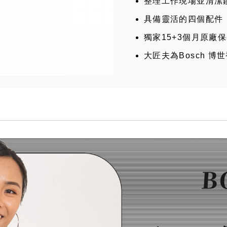
整理工作現場並清潔
具備靈活的四個配件
獨家15+3個月原廠
大匠夫為Bosch 博