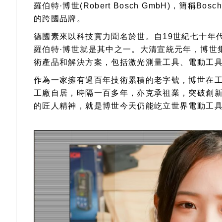
羅伯特·博世(Robert Bosch GmbH)，簡
的跨國品牌。
德國素來以科技實力聞名於世。自19世紀七十年
羅伯特·博世就是其中之一。大清宣統元年，博世
術產品和解決方案，包括激光測量工具、電動工
作為一家擁有過百年技術累積的老字號，博世在
工廠自居，時隔一百多年，亦克承祖業，突破創新，
的匠人精神，就是博世今天仍能屹立世界電動工