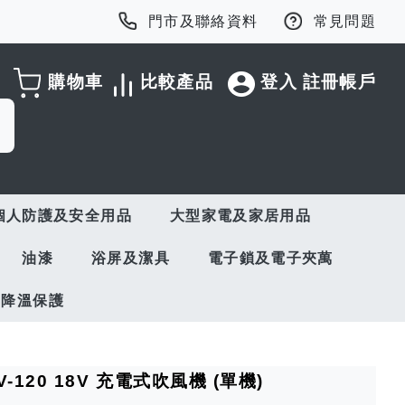
門市及聯絡資料
常見問題
購物車
比較產品
登入
註冊帳戶
個人防護及安全用品
大型家電及家居用品
油漆
浴屏及潔具
電子鎖及電子夾萬
與降溫保護
8V-120 18V 充電式吹風機 (單機)