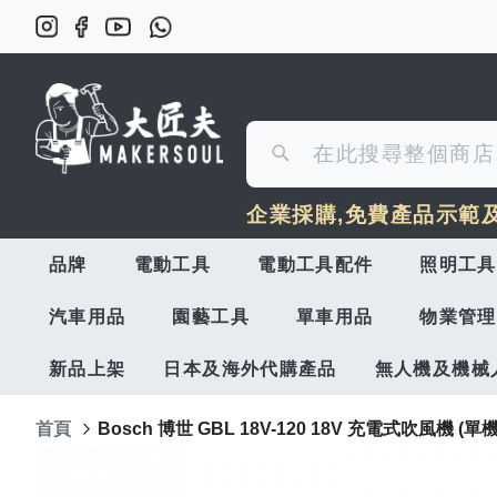
搜
搜
尋
企業採購,免費產品示範
尋
品牌
電動工具
電動工具配件
照明工具
汽車用品
園藝工具
單車用品
物業管理
新品上架
日本及海外代購產品
無人機及機械
首頁
Bosch 博世 GBL 18V-120 18V 充電式吹風機 (單機
Skip
to