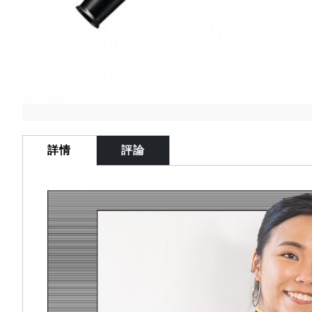
Skip
to
the
詳情
評論
beginning
of
the
images
gallery