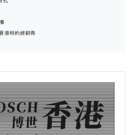
鑽孔
保養
世香港特約經銷商