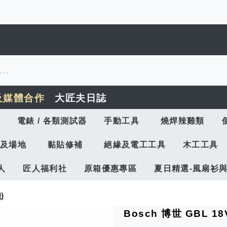
及媒體合作
大匠夫日誌
電錶 / 各類測試器
手動工具
燒焊辣雞類
及場地
黏貼修補
絕緣及電工工具
木工工具
人
匠人福利社
原箱優惠專區
夏日精選-風扇衫
)
Bosch 博世 GBL 1