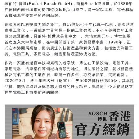
羅伯特·博世(Robert Bosch GmbH)，簡稱Bosch或博世，於1886年
在德國西南部城市司徒加特(Stuttgart)成立，是一家以工程、電子和精
密機械為主要業務的跨國品牌。
德國素來以科技實力聞名於世。自19世紀七十年代統一以來，德國迅速
實現工業化，一躍成為世界首屈一指的工業強國，不少享譽國際的工業
巨頭應運而生，羅伯特·博世就是其中之一。大清宣統元年，博世集團
首次進入大中華市場，在中國開設了第一家貿易辦事處；1990年，正
式在本港開展業務，提供廣泛的技術產品和解決方案，包括激光測量工
具、電動工具、家用電器，銷售網絡覆蓋港澳地區。
作為一家擁有過百年技術累積的老字號，博世在工業設備、電動工具、
家用電器、汽車部件等領域均有領先地位。博世肇始之際，就以精密機
械及電氣工程的工廠自居，時隔一百多年，亦克承祖業，突破創新，
2020年8月，博世集團名列《財富》世界500強排行榜第95位，其卓越
品質、開拓進取以及德意志人特有的匠人精神，就是博世今天仍能屹立
世界電動工具市場前列的關鍵