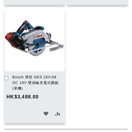
入
入
入
入
願
比
願
比
望
較
望
較
清
清
單
單
加
Bosch 博世 GKS 18V-68
入
GC 18V 雙渦輪充電式圓鋸
購
(單機)
物
HK$3,488.00
車
加
加
入
入