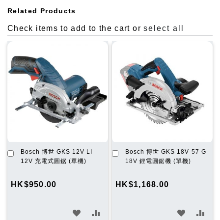
Related Products
Check items to add to the cart or
select all
加
加
Bosch 博世 GKS 12V-LI
Bosch 博世 GKS 18V-57 G
入
入
12V 充電式圓鋸 (單機)
18V 鋰電圓鋸機 (單機)
購
購
物
物
HK$950.00
HK$1,168.00
車
車
加
加
加
加