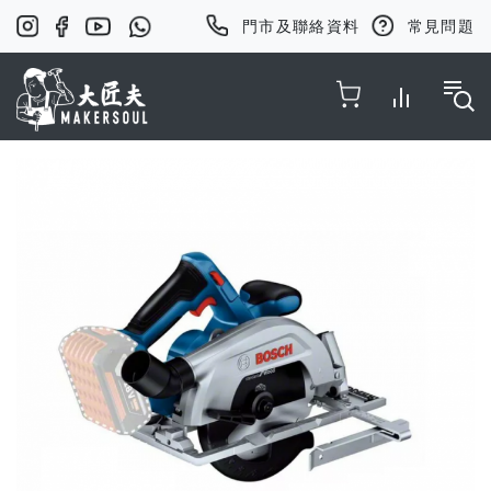
門市及聯絡資料
常見問題
Toggle Nav
Skip
to
the
end
of
the
images
gallery