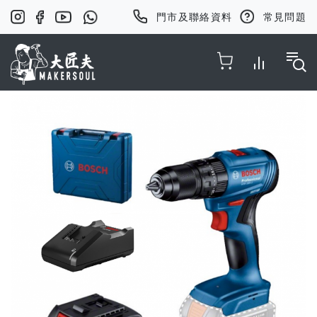
門市及聯絡資料
常見問題
Toggle Nav
Skip
to
the
end
of
the
images
gallery