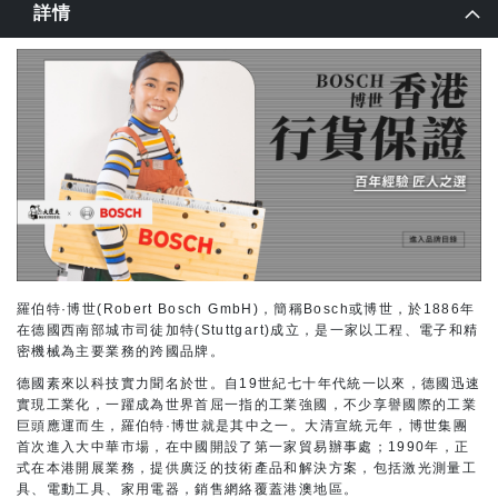
詳情
羅伯特·博世(Robert Bosch GmbH)，簡稱Bosch或博世，於1886年
在德國西南部城市司徒加特(Stuttgart)成立，是一家以工程、電子和精
密機械為主要業務的跨國品牌。
德國素來以科技實力聞名於世。自19世紀七十年代統一以來，德國迅速
實現工業化，一躍成為世界首屈一指的工業強國，不少享譽國際的工業
巨頭應運而生，羅伯特·博世就是其中之一。大清宣統元年，博世集團
首次進入大中華市場，在中國開設了第一家貿易辦事處；1990年，正
式在本港開展業務，提供廣泛的技術產品和解決方案，包括激光測量工
具、電動工具、家用電器，銷售網絡覆蓋港澳地區。