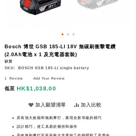
Skip
Bosch 博世 GSB 185-LI 18V 無碳刷衝擊電鑽
to
(2.0Ah電池 x 1 及充電器套裝)
the
缺貨
beginning
SKU
BOSCH GSB 185-LI single battery
of
1
Review
Add Your Review
the
HK$1,038.00
低至
images
gallery
加入願望清單
加入比較
具有強大效能和無刷摩打，展現全新等級的精巧
設計精巧，使工具易於握持和操作
高效無刷摩打可延長每次充電的工作時間和工具壽命