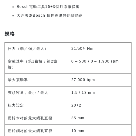
Bosch電動工具15+3個月原廠保養
大匠夫為Bosch 博世香港特約經銷商
規格
扭力（弱／強／最大）
21/50/- Nm
空載速率（第1齒輪 / 第2齒
0 – 500 / 0 – 1,900 rpm
輪）
最大震動率
27,000 bpm
夾頭容量，最小 / 最大
1.5 / 13 mm
扭力設定
20+2
用於木材的最大鑽孔直徑
35 mm
用於鋼材的最大鑽孔直徑
10 mm