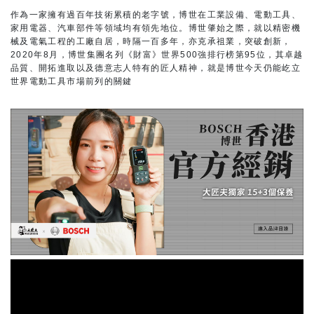
作為一家擁有過百年技術累積的老字號，博世在工業設備、電動工具、
家用電器、汽車部件等領域均有領先地位。博世肇始之際，就以精密機
械及電氣工程的工廠自居，時隔一百多年，亦克承祖業，突破創新，
2020年8月，博世集團名列《財富》世界500強排行榜第95位，其卓越
品質、開拓進取以及德意志人特有的匠人精神，就是博世今天仍能屹立
世界電動工具市場前列的關鍵