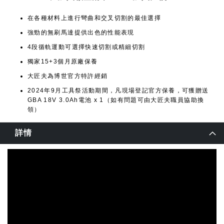
在各種材料上進行彎曲和交叉切割的最佳選擇
強勁的無刷馬達提供出色的性能表現
4段循軌運動可選擇快速切割或精細切割
獨家15+3個月原廠保養
大匠夫為博世官方特許經銷
2024年9月工具祭活動期間，凡現場登記官方保養，可獲贈送
GBA 18V 3.0Ah電池 x 1（如有問題可由大匠夫職員協助換
領）
詳情