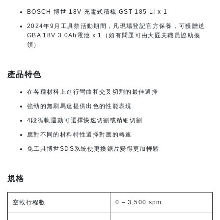
BOSCH 博世 18V 充電式積梳 GST 185 LI x 1
2024年9月工具祭活動期間，凡現場登記官方保養，可獲贈送
GBA 18V 3.0Ah電池 x 1（如有問題可由大匠夫職員協助換
領）
產品特色
在各種材料上進行彎曲和交叉切割的最佳選擇
強勁的無刷馬達提供出色的性能表現
4段循軌運動可選擇快速切割或精細切割
應對不同的材料特性選擇對應的轉速
免工具博世SDS系統使更換鋸片變得更加輕鬆
規格
空載行程數
0 – 3,500 spm