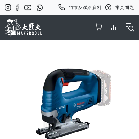
門市及聯絡資料
常見問題
Toggle Nav
Skip
to
the
end
of
the
images
gallery