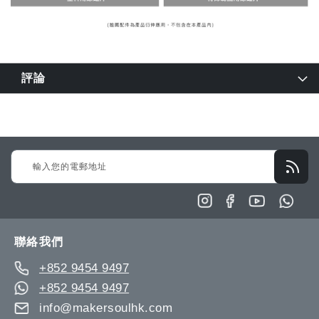
評論
Sign
Up
for
Our
Newsletter:
聯絡我們
+852 9454 9497
+852 9454 9497
info@makersoulhk.com