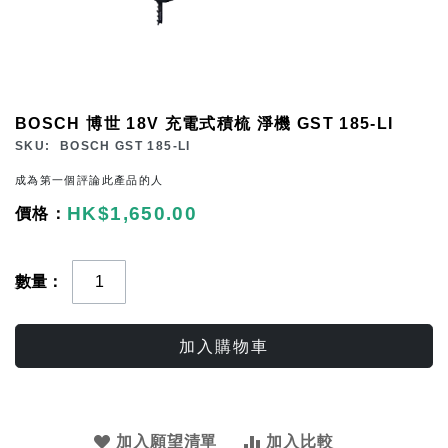
Skip
BOSCH 博世 18V 充電式積梳 淨機 GST 185-LI
to
SKU
BOSCH GST 185-LI
the
成為第一個評論此產品的人
beginning
HK$1,650.00
of
the
images
數量
gallery
加入購物車
加入願望清單
加入比較