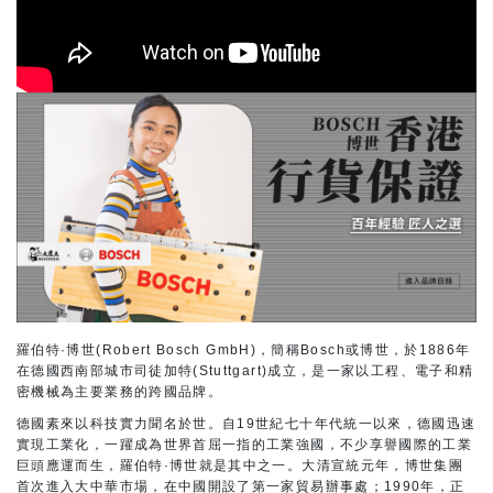
羅伯特·博世(Robert Bosch GmbH)，簡稱Bosch或博世，於1886年
在德國西南部城市司徒加特(Stuttgart)成立，是一家以工程、電子和精
密機械為主要業務的跨國品牌。
德國素來以科技實力聞名於世。自19世紀七十年代統一以來，德國迅速
實現工業化，一躍成為世界首屈一指的工業強國，不少享譽國際的工業
巨頭應運而生，羅伯特·博世就是其中之一。大清宣統元年，博世集團
首次進入大中華市場，在中國開設了第一家貿易辦事處；1990年，正