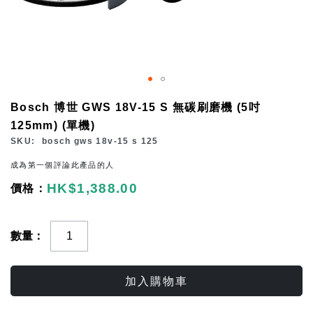
Skip
Bosch 博世 GWS 18V-15 S 無碳刷磨機 (5吋
to
125mm) (單機)
the
SKU
bosch gws 18v-15 s 125
beginning
成為第一個評論此產品的人
of
HK$1,388.00
the
images
gallery
數量
加入購物車