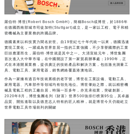
羅伯特·博世(Robert Bosch GmbH)，簡稱Bosch或博世，於1886年
在德國西南部城市司徒加特(Stuttgart)成立，是一家以工程、電子和精
密機械為主要業務的跨國品牌。
德國素來以科技實力聞名於世。自19世紀七十年代統一以來，德國迅速
實現工業化，一躍成為世界首屈一指的工業強國，不少享譽國際的工業
巨頭應運而生，羅伯特·博世就是其中之一。大清宣統元年，博世集團
首次進入大中華市場，在中國開設了第一家貿易辦事處；1990年，正
式在本港開展業務，提供廣泛的技術產品和解決方案，包括激光測量工
具、電動工具、家用電器，銷售網絡覆蓋港澳地區。
作為一家擁有過百年技術累積的老字號，博世在工業設備、電動工具、
家用電器、汽車部件等領域均有領先地位。博世肇始之際，就以精密機
械及電氣工程的工廠自居，時隔一百多年，亦克承祖業，突破創新，
2020年8月，博世集團名列《財富》世界500強排行榜第95位，其卓越
品質、開拓進取以及德意志人特有的匠人精神，就是博世今天仍能屹立
世界電動工具市場前列的關鍵