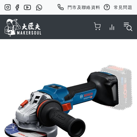
門市及聯絡資料
常見問題
Toggle Nav
Skip
to
the
end
of
the
images
gallery