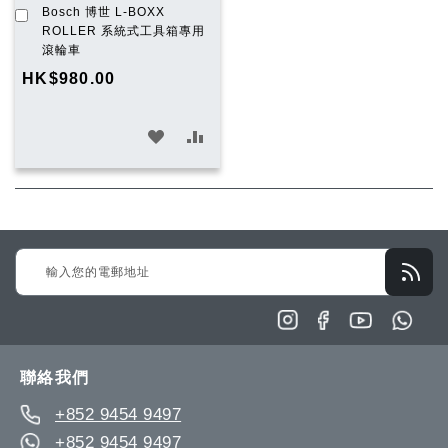
加
Bosch 博世 L-BOXX
入
ROLLER 系統式工具箱專用
購
滾輪車
物
HK$980.00
車
加
加
入
入
願
比
望
較
Sign
清
Up
單
for
Our
Newsletter:
聯絡我們
+852 9454 9497
+852 9454 9497