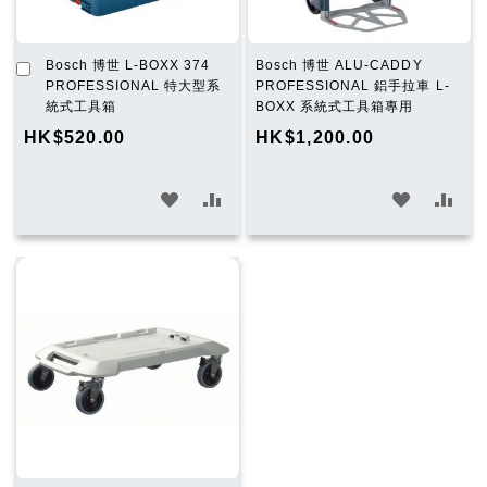
加
Bosch 博世 L-BOXX 374
Bosch 博世 ALU-CADDY
入
PROFESSIONAL 特大型系
PROFESSIONAL 鋁手拉車 L-
購
統式工具箱
BOXX 系統式工具箱專用
物
HK$520.00
HK$1,200.00
車
加
加
加
加
入
入
入
入
願
比
願
比
望
較
望
較
清
清
單
單