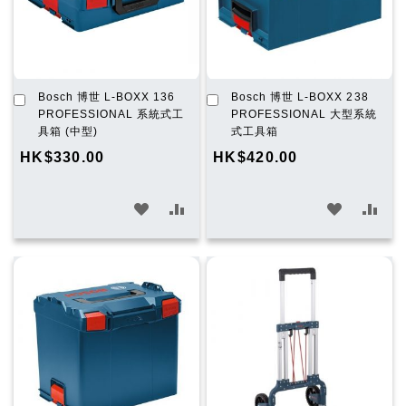
加
加
Bosch 博世 L-BOXX 136
Bosch 博世 L-BOXX 238
入
入
PROFESSIONAL 系統式工
PROFESSIONAL 大型系統
購
購
具箱 (中型)
式工具箱
物
物
HK$330.00
HK$420.00
車
車
加
加
加
加
入
入
入
入
願
比
願
比
望
較
望
較
清
清
單
單