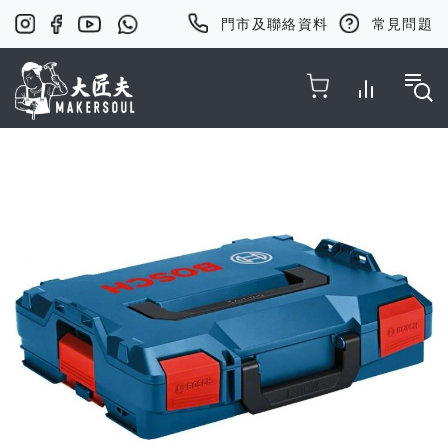
門市及聯絡資料
常見問題
Toggle Nav
Skip
to
the
end
of
the
images
gallery