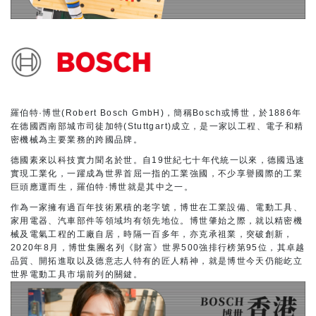
羅伯特·博世(Robert Bosch GmbH)，簡稱Bosch或博世，於1886年
在德國西南部城市司徒加特(Stuttgart)成立，是一家以工程、電子和精
密機械為主要業務的跨國品牌。
德國素來以科技實力聞名於世。自19世紀七十年代統一以來，德國迅速
實現工業化，一躍成為世界首屈一指的工業強國，不少享譽國際的工業
巨頭應運而生，羅伯特·博世就是其中之一。
作為一家擁有過百年技術累積的老字號，博世在工業設備、電動工具、
家用電器、汽車部件等領域均有領先地位。博世肇始之際，就以精密機
械及電氣工程的工廠自居，時隔一百多年，亦克承祖業，突破創新，
2020年8月，博世集團名列《財富》世界500強排行榜第95位，其卓越
品質、開拓進取以及德意志人特有的匠人精神，就是博世今天仍能屹立
世界電動工具市場前列的關鍵。