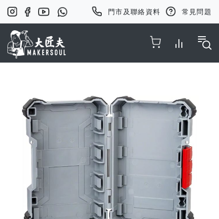
門市及聯絡資料
常見問題
Toggle Nav
Skip
to
the
end
of
the
images
gallery