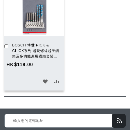
清
清
單
單
加
BOSCH 博世 PICK &
入
CLICK系列 超硬螺絲起子鑽
購
頭及多功能萬用鑽頭套裝
物
Extra Hard Screwdriver
HK$118.00
車
and Multiconstruction Drill
Bit
加
加
入
入
願
比
望
較
Sign
清
Up