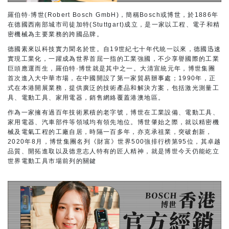
羅伯特·博世(Robert Bosch GmbH)，簡稱Bosch或博世，於1886年
在德國西南部城市司徒加特(Stuttgart)成立，是一家以工程、電子和精
密機械為主要業務的跨國品牌。
德國素來以科技實力聞名於世。自19世紀七十年代統一以來，德國迅速
實現工業化，一躍成為世界首屈一指的工業強國，不少享譽國際的工業
巨頭應運而生，羅伯特·博世就是其中之一。大清宣統元年，博世集團
首次進入大中華市場，在中國開設了第一家貿易辦事處；1990年，正
式在本港開展業務，提供廣泛的技術產品和解決方案，包括激光測量工
具、電動工具、家用電器，銷售網絡覆蓋港澳地區。
作為一家擁有過百年技術累積的老字號，博世在工業設備、電動工具、
家用電器、汽車部件等領域均有領先地位。博世肇始之際，就以精密機
械及電氣工程的工廠自居，時隔一百多年，亦克承祖業，突破創新，
2020年8月，博世集團名列《財富》世界500強排行榜第95位，其卓越
品質、開拓進取以及德意志人特有的匠人精神，就是博世今天仍能屹立
世界電動工具市場前列的關鍵