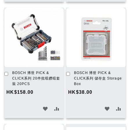
入
入
入
入
願
比
願
比
望
較
望
較
清
清
單
單
加
加
BOSCH 博世 PICK &
BOSCH 博世 PICK &
入
入
CLICK系列 20件批咀鑽咀套
CLICK系列 儲存盒 Storage
購
購
裝 20PCS
Box
物
物
HK$158.00
HK$38.00
車
車
加
加
加
加
入
入
入
入
願
比
願
比