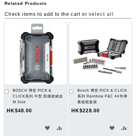
Related Products
Check items to add to the cart or
select all
加
加
BOSCH 博世 PICK &
Bosch 博世 PICK & CLICK
入
入
CLICK系列 中型 防撞收納盒
系列 Rainbow P&C 44件專
購
購
M Size
業批咀套裝
物
物
HK$48.00
HK$228.00
車
車
加
加
加
加