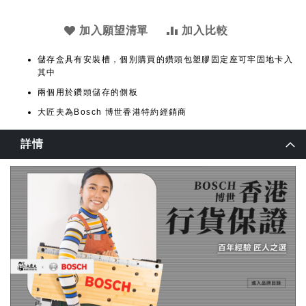
加入願望清單
加入比較
儲存盒具有安裝槽，個別購買的鑽頭包塑膠固定座可牢固地卡入
其中
兩個用於鑽頭儲存的側板
大匠夫為Bosch 博世香港特約經銷商
詳情